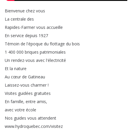
Bienvenue
chez
vous
La
centrale
des
Rapides-Farmer
vous
accueille
En
service
depuis
1927
Témoin
de
l'époque
du
flottage
du
bois
1 400 000
briques
patrimoniales
Un
rendez-vous
avec
l'électricité
Et
la
nature
Au
cœur
de
Gatineau
Laissez-vous
charmer
!
Visites
guidées
gratuites
En
famille
,
entre
amis
,
avec
votre
école
Nos
guides
vous
attendent
www
.
hydroquebec
.
com
/
visitez