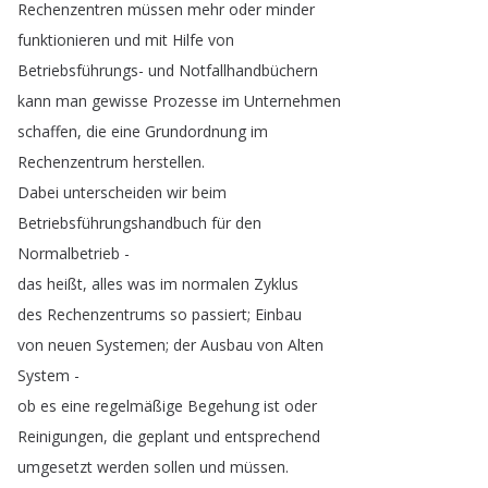
Rechenzentren
müssen
mehr
oder
minder
funktionieren
und
mit
Hilfe
von
Betriebsführungs-
und
Notfallhandbüchern
kann
man
gewisse
Prozesse
im
Unternehmen
schaffen
,
die
eine
Grundordnung
im
Rechenzentrum
herstellen
.
Dabei
unterscheiden
wir
beim
Betriebsführungshandbuch
für
den
Normalbetrieb
-
das
heißt
,
alles
was
im
normalen
Zyklus
des
Rechenzentrums
so
passiert
;
Einbau
von
neuen
Systemen
;
der
Ausbau
von
Alten
System
-
ob
es
eine
regelmäßige
Begehung
ist
oder
Reinigungen
,
die
geplant
und
entsprechend
umgesetzt
werden
sollen
und
müssen
.