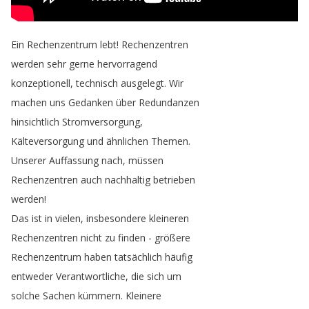
Ein
Rechenzentrum
lebt
!
Rechenzentren
werden
sehr
gerne
hervorragend
konzeptionell
,
technisch
ausgelegt
.
Wir
machen
uns
Gedanken
über
Redundanzen
hinsichtlich
Stromversorgung
,
Kälteversorgung
und
ähnlichen
Themen
.
Unserer
Auffassung
nach
,
müssen
Rechenzentren
auch
nachhaltig
betrieben
werden
!
Das
ist
in
vielen
,
insbesondere
kleineren
Rechenzentren
nicht
zu
finden
-
größere
Rechenzentrum
haben
tatsächlich
häufig
entweder
Verantwortliche
,
die
sich
um
solche
Sachen
kümmern
.
Kleinere