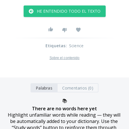
HE ENTENDIDO TODO EL TEXTO
Etiquetas
:
Science
Sobre el contenido
Palabras
Comentarios (0)
📚
There are no words here yet
Highlight unfamiliar words while reading — they will 
be automatically added to your dictionary. Use the 
“Study words” button to reinforce them through 