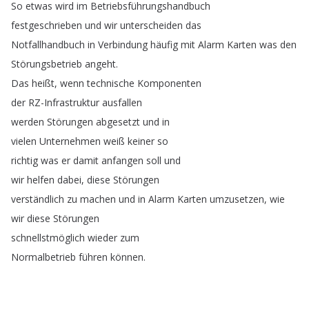
So
etwas
wird
im
Betriebsführungshandbuch
festgeschrieben
und
wir
unterscheiden
das
Notfallhandbuch
in
Verbindung
häufig
mit
Alarm
Karten
was
den
Störungsbetrieb
angeht
.
Das
heißt
,
wenn
technische
Komponenten
der
RZ-Infrastruktur
ausfallen
werden
Störungen
abgesetzt
und
in
vielen
Unternehmen
weiß
keiner
so
richtig
was
er
damit
anfangen
soll
und
wir
helfen
dabei
,
diese
Störungen
verständlich
zu
machen
und
in
Alarm
Karten
umzusetzen
,
wie
wir
diese
Störungen
schnellstmöglich
wieder
zum
Normalbetrieb
führen
können
.