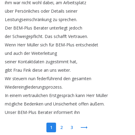
ihm
war
nicht
wohl
dabei
,
am
Arbeitsplatz
über
Persönliches
oder
Details
seiner
Leistungseinschränkung
zu
sprechen
.
Der
BEM-Plus
Berater
unterliegt
jedoch
der
Schweigepflicht
.
Das
schafft
Vertrauen
.
Wenn
Herr
Müller
sich
für
BEM-Plus
entscheidet
und
auch
der
Weiterleitung
seiner
Kontaktdaten
zugestimmt
hat
,
gibt
Frau
Fink
diese
an
uns
weiter
.
Wir
steuern
nun
federführend
den
gesamten
Wiedereingliederungsprozess
.
In
einem
vertraulichen
Erstgespräch
kann
Herr
Müller
mögliche
Bedenken
und
Unsicherheit
offen
äußern
.
Unser
BEM-Plus
Berater
informiert
ihn
1
2
3