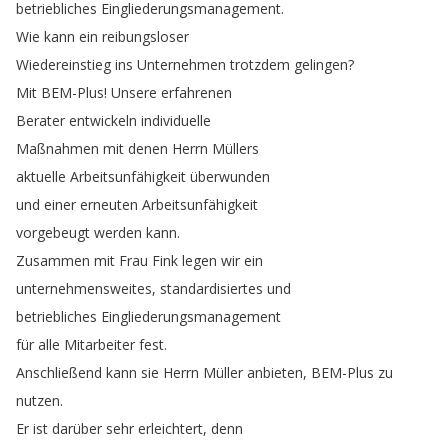
betriebliches
Eingliederungsmanagement
.
Wie
kann
ein
reibungsloser
Wiedereinstieg
ins
Unternehmen
trotzdem
gelingen
?
Mit
BEM-Plus
!
Unsere
erfahrenen
Berater
entwickeln
individuelle
Maßnahmen
mit
denen
Herrn
Müllers
aktuelle
Arbeitsunfähigkeit
überwunden
und
einer
erneuten
Arbeitsunfähigkeit
vorgebeugt
werden
kann
.
Zusammen
mit
Frau
Fink
legen
wir
ein
unternehmensweites
,
standardisiertes
und
betriebliches
Eingliederungsmanagement
für
alle
Mitarbeiter
fest
.
Anschließend
kann
sie
Herrn
Müller
anbieten
,
BEM-Plus
zu
nutzen
.
Er
ist
darüber
sehr
erleichtert
,
denn