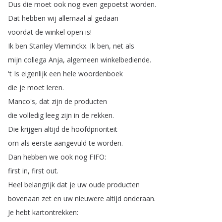
Dus
die
moet
ook
nog
even
gepoetst
worden
.
Dat
hebben
wij
allemaal
al
gedaan
voordat
de
winkel
open
is
!
Ik
ben
Stanley
Vleminckx
.
Ik
ben
,
net
als
mijn
collega
Anja
,
algemeen
winkelbediende
.
't
Is
eigenlijk
een
hele
woordenboek
die
je
moet
leren
.
Manco's
,
dat
zijn
de
producten
die
volledig
leeg
zijn
in
de
rekken
.
Die
krijgen
altijd
de
hoofdprioriteit
om
als
eerste
aangevuld
te
worden
.
Dan
hebben
we
ook
nog
FIFO
:
first
in
,
first
out
.
Heel
belangrijk
dat
je
uw
oude
producten
bovenaan
zet
en
uw
nieuwere
altijd
onderaan
.
Je
hebt
kartontrekken
: