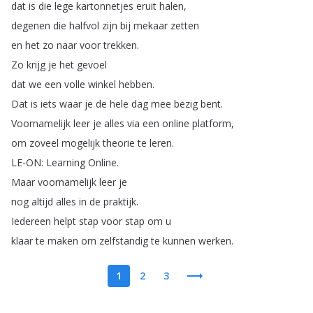
dat
is
die
lege
kartonnetjes
eruit
halen
,
degenen
die
halfvol
zijn
bij
mekaar
zetten
en
het
zo
naar
voor
trekken
.
Zo
krijg
je
het
gevoel
dat
we
een
volle
winkel
hebben
.
Dat
is
iets
waar
je
de
hele
dag
mee
bezig
bent
.
Voornamelijk
leer
je
alles
via
een
online
platform
,
om
zoveel
mogelijk
theorie
te
leren
.
LE-ON
:
Learning
Online
.
Maar
voornamelijk
leer
je
nog
altijd
alles
in
de
praktijk
.
Iedereen
helpt
stap
voor
stap
om
u
klaar
te
maken
om
zelfstandig
te
kunnen
werken
.
1
2
3