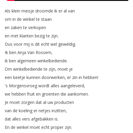
Als
klein
meisje
droomde
ik
er
al
van
om
in
de
winkel
te
staan
en
zaken
te
verkopen
en
met
klanten
bezig
te
zijn
.
Dus
voor
mij
is
dit
echt
wel
geweldig
.
Ik
ben
Anja
Van
Rossem
,
ik
ben
algemeen
winkelbediende
.
Om
winkelbediende
te
zijn
,
moet
je
een
beetje
kunnen
doorwerken
,
er
zin
in
hebben
!
's
Morgensvroeg
wordt
alles
aangeleverd
,
we
hebben
fruit
en
groenten
die
aankomen
.
Je
moet
zorgen
dat
al
uw
producten
van
de
koeling
er
netjes
inzitten
,
dat
alles
vers
afgebakken
is
.
En
de
winkel
moet
echt
proper
zijn
.