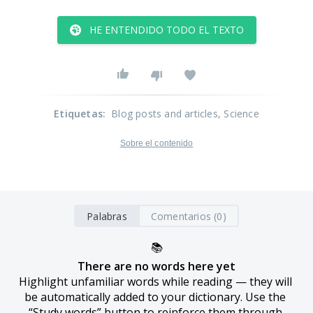
HE ENTENDIDO TODO EL TEXTO
Etiquetas
:
Blog posts and articles
, Science
Sobre el contenido
Palabras
Comentarios (0)
📚
There are no words here yet
Highlight unfamiliar words while reading — they will 
be automatically added to your dictionary. Use the 
“Study words” button to reinforce them through 