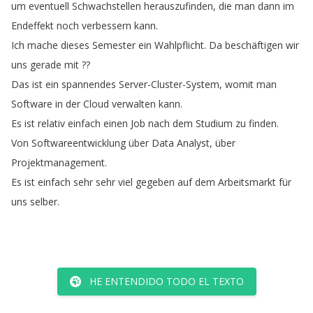
um
eventuell
Schwachstellen
herauszufinden
,
die
man
dann
im
Endeffekt
noch
verbessern
kann
.
Ich
mache
dieses
Semester
ein
Wahlpflicht
.
Da
beschäftigen
wir
uns
gerade
mit
??
Das
ist
ein
spannendes
Server-Cluster-System
,
womit
man
Software
in
der
Cloud
verwalten
kann
.
Es
ist
relativ
einfach
einen
Job
nach
dem
Studium
zu
finden
.
Von
Softwareentwicklung
über
Data
Analyst
,
über
Projektmanagement
.
Es
ist
einfach
sehr
sehr
viel
gegeben
auf
dem
Arbeitsmarkt
für
uns
selber
.
HE ENTENDIDO TODO EL TEXTO