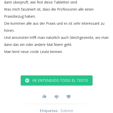
dann
überprüft
,
wie
fest
diese
Tabletten
sind
.
Was
mich
fasziniert
ist
,
dass
die
Professoren
alle
einen
Praxisbezug
haben
.
Die
kommen
alle
aus
der
Praxis
und
es
ist
sehr
interessant
zu
hören
.
Und
ansonsten
trifft
man
natürlich
auch
Gleichgesinnte
,
wo
man
dann
das
ein
oder
andere
Mal
feiern
geht
.
Man
lernt
neue
coole
Leute
kennen
.
HE ENTENDIDO TODO EL TEXTO
Etiquetas
:
Science