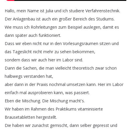
Hallo
,
mein
Name
ist
Julia
und
ich
studiere
Verfahrenstechnik
.
Der
Anlagenbau
ist
auch
ein
großer
Bereich
des
Studiums
.
Wie
muss
ich
Rohrleitungen
zum
Beispiel
auslegen
,
damit
es
dann
später
auch
funktioniert
.
Dass
wir
eben
nicht
nur
in
den
Vorlesungsräumen
sitzen
und
das
Tageslicht
nicht
mehr
zu
sehen
bekommen
,
sondern
dass
wir
auch
hier
im
Labor
sind
.
Dann
die
Sachen
,
die
man
vielleicht
theoretisch
zwar
schon
halbwegs
verstanden
hat
,
aber
dann
in
der
Praxis
nochmal
umsetzen
kann
.
Hier
im
Labor
einfach
mal
ausprobieren
kann
,
was
passiert
.
Eben
die
Mischung
.
Die
Mischung
macht's
.
Wir
haben
im
Rahmen
des
Praktikums
vitaminisierte
Brausetabletten
hergestellt
.
Die
haben
wir
zunächst
gemischt
,
dann
selber
gepresst
und