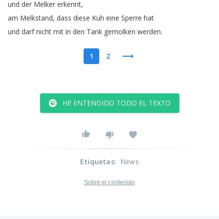
und
der
Melker
erkennt
,
am
Melkstand
,
dass
diese
Kuh
eine
Sperre
hat
und
darf
nicht
mit
in
den
Tank
gemolken
werden
.
1
2
HE ENTENDIDO TODO EL TEXTO
Etiquetas
:
News
Sobre el contenido