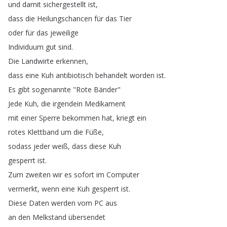
und
damit
sichergestellt
ist
,
dass
die
Heilungschancen
für
das
Tier
oder
für
das
jeweilige
Individuum
gut
sind
.
Die
Landwirte
erkennen
,
dass
eine
Kuh
antibiotisch
behandelt
worden
ist
.
Es
gibt
sogenannte
"
Rote
Bänder
"
Jede
Kuh
,
die
irgendein
Medikament
mit
einer
Sperre
bekommen
hat
,
kriegt
ein
rotes
Klettband
um
die
Füße
,
sodass
jeder
weiß
,
dass
diese
Kuh
gesperrt
ist
.
Zum
zweiten
wir
es
sofort
im
Computer
vermerkt
,
wenn
eine
Kuh
gesperrt
ist
.
Diese
Daten
werden
vom
PC
aus
an
den
Melkstand
übersendet