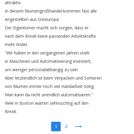
attraktiv
.
In
diesem
Blumengroßhandel
kommen
fast
alle
Angestellten
aus
Osteuropa
.
Der
Eigentümer
macht
sich
sorgen
,
dass
er
nach
dem
Brexit
keine
passenden
Arbeitskräfte
mehr
findet
.
"
Wir
haben
in
den
vergangenen
Jahren
stark
in
Maschinen
und
Automatisierung
investiert
,
um
weniger
personalabhängig
zu
sein
.
Aber
letztendlich
ist
beim
Verpacken
und
Sortieren
von
Blumen
immer
noch
viel
Handarbeit
nötig
.
Man
kann
da
nicht
unendlich
automatisieren
."
Viele
in
Boston
warten
sehnsüchtig
auf
den
Brexit
.
1
2