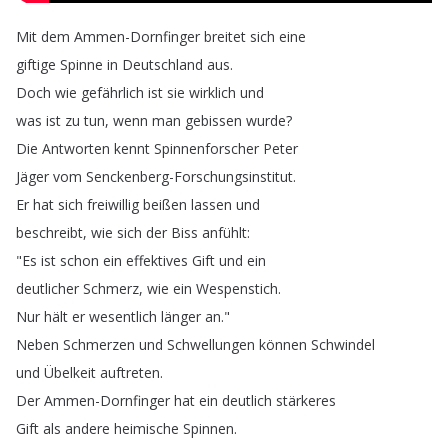
Mit
dem
Ammen-Dornfinger
breitet
sich
eine
giftige
Spinne
in
Deutschland
aus
.
Doch
wie
gefährlich
ist
sie
wirklich
und
was
ist
zu
tun
,
wenn
man
gebissen
wurde
?
Die
Antworten
kennt
Spinnenforscher
Peter
Jäger
vom
Senckenberg-Forschungsinstitut
.
Er
hat
sich
freiwillig
beißen
lassen
und
beschreibt
,
wie
sich
der
Biss
anfühlt
:
"
Es
ist
schon
ein
effektives
Gift
und
ein
deutlicher
Schmerz
,
wie
ein
Wespenstich
.
Nur
hält
er
wesentlich
länger
an
."
Neben
Schmerzen
und
Schwellungen
können
Schwindel
und
Übelkeit
auftreten
.
Der
Ammen-Dornfinger
hat
ein
deutlich
stärkeres
Gift
als
andere
heimische
Spinnen
.