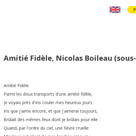
P
Amitié Fidèle, Nicolas Boileau (sous-
Amitié
Fidèle
Parmi
les
doux
transports
d'une
amitié
fidèle
,
Je
voyais
près
d'Iris
couler
mes
heureux
jours
:
Iris
que
j'aime
encore
,
et
que
j'aimerai
toujours
,
Brûlait
des
mêmes
feux
dont
je
brûlais
pour
elle
:
Quand
,
par
l'ordre
du
ciel
,
une
fièvre
cruelle