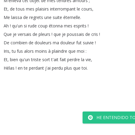
M'enleva
cet
objet
de
mes
tendres
amours
;
Et
,
de
tous
mes
plaisirs
interrompant
le
cours
,
Me
laissa
de
regrets
une
suite
éternelle
.
Ah
!
qu'un
si
rude
coup
étonna
mes
esprits
!
Que
je
versais
de
pleurs
!
que
je
poussais
de
cris
!
De
combien
de
douleurs
ma
douleur
fut
suivie
!
Iris
,
tu
fus
alors
moins
à
plaindre
que
moi
:
Et
,
bien
qu'un
triste
sort
t'ait
fait
perdre
la
vie
,
Hélas
!
en
te
perdant
j'ai
perdu
plus
que
toi
.
HE ENTENDIDO TO