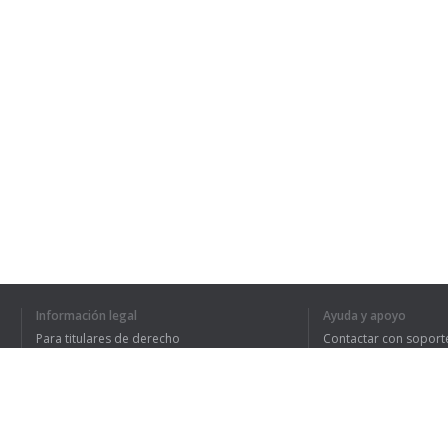
Información legal
Ayuda y apoyo
Para titulares de derecho
Contactar con soport
Política de privacidad
Preguntas frecuentes
Terms of Use