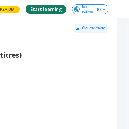
Idioma

Start learning
ES
REMIUM
nativo
:
Ocultar texto
titres)