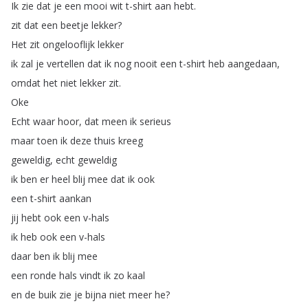
Ik
zie
dat
je
een
mooi
wit
t-shirt
aan
hebt
.
zit
dat
een
beetje
lekker
?
Het
zit
ongelooflijk
lekker
ik
zal
je
vertellen
dat
ik
nog
nooit
een
t-shirt
heb
aangedaan
,
omdat
het
niet
lekker
zit
.
Oke
Echt
waar
hoor
,
dat
meen
ik
serieus
maar
toen
ik
deze
thuis
kreeg
geweldig
,
echt
geweldig
ik
ben
er
heel
blij
mee
dat
ik
ook
een
t-shirt
aankan
jij
hebt
ook
een
v-hals
ik
heb
ook
een
v-hals
daar
ben
ik
blij
mee
een
ronde
hals
vindt
ik
zo
kaal
en
de
buik
zie
je
bijna
niet
meer
he
?