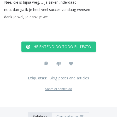
Nee
,
die
is
bijna
weg
, ....
ja
zeker
,
inderdaad
nou
,
dan
ga
ik
je
heel
veel
succes
vandaag
wensen
dank
je
wel
,
ja
dank
je
wel
HE ENTENDIDO TODO EL TEXTO
Etiquetas
:
Blog posts and articles
Sobre el contenido
Palabras
Comentarios (0)