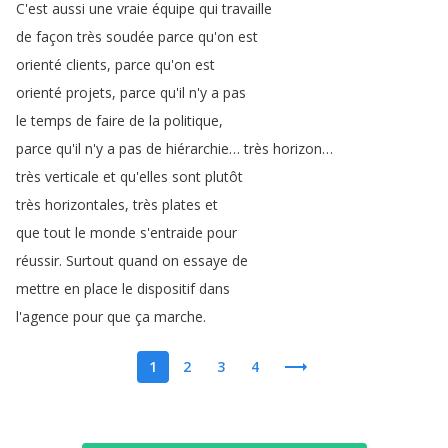
C'est
aussi
une
vraie
équipe
qui
travaille
de
façon
très
soudée
parce
qu'on
est
orienté
clients
,
parce
qu'on
est
orienté
projets
,
parce
qu'il
n'y
a
pas
le
temps
de
faire
de
la
politique
,
parce
qu'il
n'y
a
pas
de
hiérarchie
…
très
horizon
…
très
verticale
et
qu'elles
sont
plutôt
très
horizontales
,
très
plates
et
que
tout
le
monde
s'entraide
pour
réussir
.
Surtout
quand
on
essaye
de
mettre
en
place
le
dispositif
dans
l'agence
pour
que
ça
marche
.
1
2
3
4