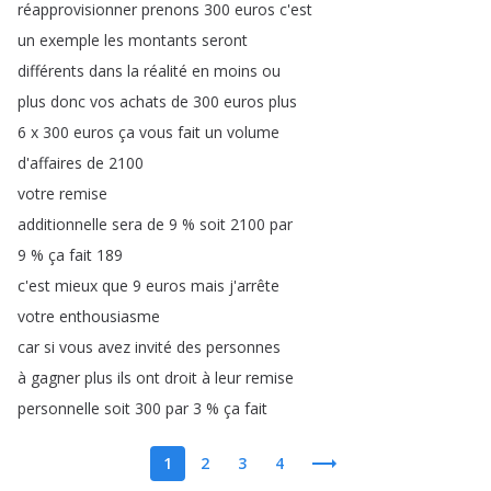
réapprovisionner
prenons
300
euros
c'est
un
exemple
les
montants
seront
différents
dans
la
réalité
en
moins
ou
plus
donc
vos
achats
de
300
euros
plus
6
x
300
euros
ça
vous
fait
un
volume
d'affaires
de
2100
votre
remise
additionnelle
sera
de
9 %
soit
2100
par
9 %
ça
fait
189
c'est
mieux
que
9
euros
mais
j'arrête
votre
enthousiasme
car
si
vous
avez
invité
des
personnes
à
gagner
plus
ils
ont
droit
à
leur
remise
personnelle
soit
300
par
3 %
ça
fait
1
2
3
4