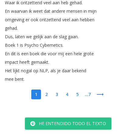
Waar
ik
ontzettend
veel
aan
heb
gehad
.
En
waarvan
ik
weet
dat
andere
mensen
in
mijn
omgeving
er
ook
ontzettend
veel
aan
hebben
gehad
.
Dus
,
laten
we
gelijk
aan
de
slag
gaan
.
Boek
1
is
Psycho
Cybernetics
.
En
dit
is
een
boek
die
voor
mij
een
hele
grote
impact
heeft
gemaakt
.
Het
lijkt
nogal
op
NLP
,
als
je
daar
bekend
mee
bent
.
1
2
3
4
5
...7
HE ENTENDIDO TODO EL TEXTO