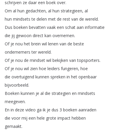
schrijven
ze
daar
een
boek
over
.
Om
al
hun
gedachten
,
al
hun
strategieen
,
al
hun
mindsets
te
delen
met
de
rest
van
de
wereld
.
Dus
boeken
bevatten
vaak
een
schat
aan
informatie
die
jij
gewoon
direct
kan
overnemen
.
Of
je
nou
het
brein
wil
lenen
van
de
beste
ondernemers
ter
wereld
.
Of
je
nou
de
mindset
wil
bekijken
van
topsporters
.
Of
je
nou
wil
zien
hoe
leiders
fungeren
,
hoe
die
overtuigend
kunnen
spreken
in
het
openbaar
bijvoorbeeld
.
Boeken
kunnen
je
al
die
strategien
en
mindsets
meegeven
.
En
in
deze
video
ga
ik
je
dus
3
boeken
aanraden
die
voor
mij
een
hele
grote
impact
hebben
gemaakt
.