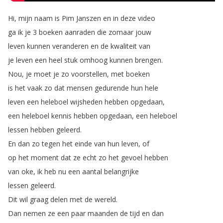
Hi
,
mijn
naam
is
Pim
Janszen
en
in
deze
video
ga
ik
je
3
boeken
aanraden
die
zomaar
jouw
leven
kunnen
veranderen
en
de
kwaliteit
van
je
leven
een
heel
stuk
omhoog
kunnen
brengen
.
Nou
,
je
moet
je
zo
voorstellen
,
met
boeken
is
het
vaak
zo
dat
mensen
gedurende
hun
hele
leven
een
heleboel
wijsheden
hebben
opgedaan
,
een
heleboel
kennis
hebben
opgedaan
,
een
heleboel
lessen
hebben
geleerd
.
En
dan
zo
tegen
het
einde
van
hun
leven
,
of
op
het
moment
dat
ze
echt
zo
het
gevoel
hebben
van
oke
,
ik
heb
nu
een
aantal
belangrijke
lessen
geleerd
.
Dit
wil
graag
delen
met
de
wereld
.
Dan
nemen
ze
een
paar
maanden
de
tijd
en
dan