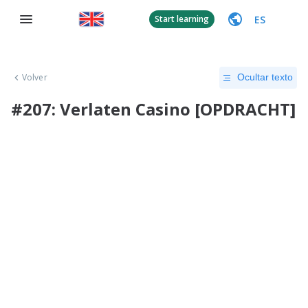
ES
Start learning
Volver
Ocultar texto
#207: Verlaten Casino [OPDRACHT]