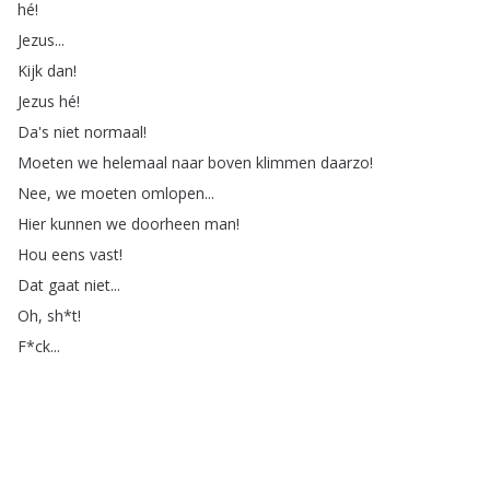
hé
!
Jezus
...
Kijk
dan
!
Jezus
hé
!
Da's
niet
normaal
!
Moeten
we
helemaal
naar
boven
klimmen
daarzo
!
Nee
,
we
moeten
omlopen
...
Hier
kunnen
we
doorheen
man
!
Hou
eens
vast
!
Dat
gaat
niet
...
Oh
,
sh
*
t
!
F
*
ck
...
Sh
*
t
...
Als
m'n
ribben
nu
niet
gekneust
zijn
hé
...
Poh
Sh
*
t
ouwe
...
Ja
,
maar
daar
..