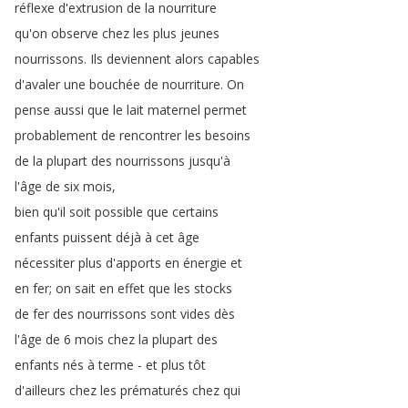
réflexe
d'extrusion
de
la
nourriture
qu'on
observe
chez
les
plus
jeunes
nourrissons
.
Ils
deviennent
alors
capables
d'avaler
une
bouchée
de
nourriture
.
On
pense
aussi
que
le
lait
maternel
permet
probablement
de
rencontrer
les
besoins
de
la
plupart
des
nourrissons
jusqu'à
l'âge
de
six
mois
,
bien
qu'il
soit
possible
que
certains
enfants
puissent
déjà
à
cet
âge
nécessiter
plus
d'apports
en
énergie
et
en
fer
;
on
sait
en
effet
que
les
stocks
de
fer
des
nourrissons
sont
vides
dès
l'âge
de
6
mois
chez
la
plupart
des
enfants
nés
à
terme
-
et
plus
tôt
d'ailleurs
chez
les
prématurés
chez
qui