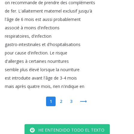
on
recommande
de
prendre
des
compléments
de
fer
.
L'allaitement
maternel
exclusif
jusqu'à
l'âge
de
6
mois
est
aussi
probablement
associé
à
moins
d'infections
respiratoires
,
d'infection
gastro-intestinales
et
d'hospitalisations
pour
cause
d'infection
.
Le
risque
d'allergies
à
certaines
nourritures
semble
plus
élevé
lorsque
la
nourriture
est
introduite
avant
l'âge
de
3-4
mois
mais
après
quatre
mois
,
rien
n'indique
en
1
2
3
HE ENTENDIDO TODO EL TEXTO