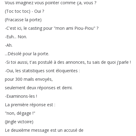
Vous
imaginez
vous
pointer
comme
ça
,
vous
?
(
Toc
toc
toc
) -
Oui
?
(
Fracasse
la
porte
)
-C'est
ici
,
le
casting
pour
"
mon
ami
Piou-Piou
" ?
-Euh
...
Non
.
-Ah
.
...
Désolé
pour
la
porte
.
-Si
toi
aussi
,
t'as
postulé
à
des
annonces
,
tu
sais
de
quoi
j'parle
!
-Oui
,
les
statistiques
sont
éloquentes
:
pour
300
mails
envoyés
,
seulement
deux
réponses
et
demi
.
-Examinons-les
!
La
première
réponse
est
:
"
non
,
dégage
!"
(
Jingle
victoire
)
Le
deuxième
message
est
un
accusé
de