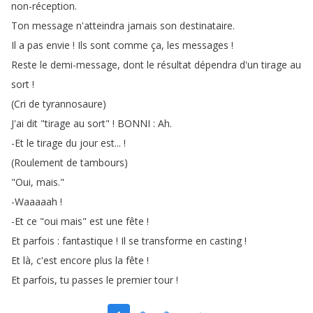
non-réception
.
Ton
message
n'atteindra
jamais
son
destinataire
.
Il
a
pas
envie
!
Ils
sont
comme
ça
,
les
messages
!
Reste
le
demi-message
,
dont
le
résultat
dépendra
d'un
tirage
au
sort
!
(
Cri
de
tyrannosaure
)
J'ai
dit
"
tirage
au
sort
" !
BONNI
:
Ah
.
-Et
le
tirage
du
jour
est
... !
(
Roulement
de
tambours
)
"
Oui
,
mais
."
-Waaaaah
!
-Et
ce
"
oui
mais
"
est
une
fête
!
Et
parfois
:
fantastique
!
Il
se
transforme
en
casting
!
Et
là
,
c'est
encore
plus
la
fête
!
Et
parfois
,
tu
passes
le
premier
tour
!