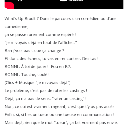
What's
Up
Brault
?
Dans
le
parcours
d'un
comédien
ou
d'une
comédienne
,
ça
se
passe
rarement
comme
espéré
!
"
Je
m'voyais
déjà
en
haut
de
l'affiche
..."
Bah
j'vois
pas
c'que
ça
change
?
Et
donc
des
échecs
,
tu
vas
en
rencontrer
.
Des
tas
!
BONNI
:
À
toi
de
jouer
!
-Fou
en
B7.
BONNI
:
Touché
,
coulé
!
(
Clics
+
Musique
"
Je
m'voyais
déjà
")
Le
problème
,
c'est
pas
de
rater
les
castings
!
Déjà
,
ça
n'a
pas
de
sens
, "
rater
un
casting
" !
Non
,
ce
qui
est
vraiment
rageant
,
c'est
que
t'y
as
pas
accès
!
Enfin
,
si
,
si
t'es
un
tueur
ou
une
tueuse
en
communication
!
Mais
déjà
,
rien
que
le
mot
"
tueur
",
ça
fait
vraiment
pas
envie
.