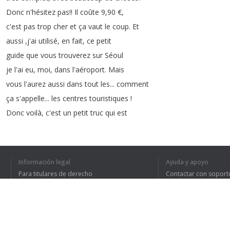
Donc
n'hésitez
pas
!!
Il
coûte
9,90
€
,
c'est
pas
trop
cher
et
ça
vaut
le
coup
.
Et
aussi
,
j'ai
utilisé
,
en
fait
,
ce
petit
guide
que
vous
trouverez
sur
Séoul
je
l'ai
eu
,
moi
,
dans
l'aéroport
.
Mais
vous
l'aurez
aussi
dans
tout
les
...
comment
ça
s'appelle
...
les
centres
touristiques
!
Donc
voilà
,
c'est
un
petit
truc
qui
est
pas
mal
du
tout
.
Avec
des
cartes
,
aussi
,
et
pleins
de
petits
détails
.
Donc
avec
ça
franchement
vous
avez
déjà
de
quoi
faire
Información legal
Ayuda y apoyo
pour
visiter
Séoul
!!
Donc
voilà
,
ça
c'était
Para titulares de derecho
Contactar con soport
Política de privacidad
Preguntas frecuentes
Terms of Use
1
2
3
4
5