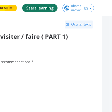
Idioma

Start learning
ES
REMIUM
nativo
:
Ocultar texto
isiter / faire ( PART 1)
recommandations
à