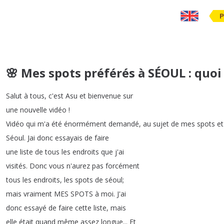
P
🌸 Mes spots préférés à SÉOUL : quoi v
Salut
à
tous
,
c'est
Asu
et
bienvenue
sur
une
nouvelle
vidéo
!
Vidéo
qui
m'a
été
énormément
demandé
,
au
sujet
de
mes
spots
et
Séoul
.
Jai
donc
essayais
de
faire
une
liste
de
tous
les
endroits
que
j'ai
visités
.
Donc
vous
n'aurez
pas
forcément
tous
les
endroits
,
les
spots
de
séoul
;
mais
vraiment
MES
SPOTS
à
moi
.
J'ai
donc
essayé
de
faire
cette
liste
,
mais
elle
était
quand
même
assez
longue
...
Et