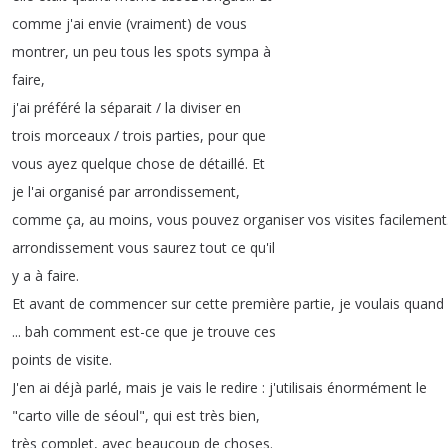
comme
j'ai
envie
(
vraiment
)
de
vous
montrer
,
un
peu
tous
les
spots
sympa
à
faire
,
j'ai
préféré
la
séparait
/
la
diviser
en
trois
morceaux
/
trois
parties
,
pour
que
vous
ayez
quelque
chose
de
détaillé
.
Et
je
l'ai
organisé
par
arrondissement
,
comme
ça
,
au
moins
,
vous
pouvez
organiser
vos
visites
facilement
arrondissement
vous
saurez
tout
ce
qu'il
y
a
à
faire
.
Et
avant
de
commencer
sur
cette
première
partie
,
je
voulais
quand
...
bah
comment
est-ce
que
je
trouve
ces
points
de
visite
.
J'en
ai
déjà
parlé
,
mais
je
vais
le
redire
:
j'utilisais
énormément
le
"
carto
ville
de
séoul
",
qui
est
très
bien
,
très
complet
,
avec
beaucoup
de
choses
.