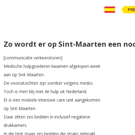
PR
Zo wordt er op Sint-Maarten een n
[
communicatie
verkeerstoren
]
Medische
hulpgoederen
kwamen
afgelopen
week
aan
op
Sint-Maarten
.
De
vooruitzichten
zijn
somber
volgens
medici
.
Toch
is
men
blij
met
de
hulp
uit
Nederland
.
Er
is
een
mobiele
intensive
care
unit
aangekomen
op
Sint-Maarten
.
Daar
zitten
zes
bedden
in
inclusief
negatieve
drukkamers
.
In
die
tent
staan
zes
bedden
die
straks
gebruikt