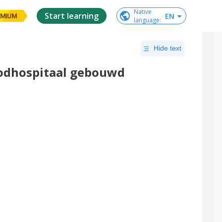
Native

Start learning
EN
EMIUM
language
:
Hide text
oodhospitaal gebouwd