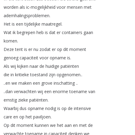
worden
als
ic-mogelijkheid
voor
mensen
met
ademhalingsproblemen
.
Het
is
een
tijdelijke
maatregel
.
Wat
ik
begrepen
heb
is
dat
er
containers
gaan
komen
.
Deze
tent
is
er
nu
zodat
er
op
dit
moment
genoeg
capaciteit
voor
opname
is
.
Als
wij
kijken
naar
de
huidige
patiënten
die
in
kritieke
toestand
zijn
opgenomen
..
..
en
we
maken
een
grove
inschatting
..
..
dan
verwachten
wij
een
enorme
toename
van
ernstig
zieke
patiënten
.
Waarbij
dus
opname
nodig
is
op
de
intensive
care
en
op
het
paviljoen
.
Op
dit
moment
kunnen
we
het
aan
en
met
de
verwachte
toename
in
capaciteit
denken
we