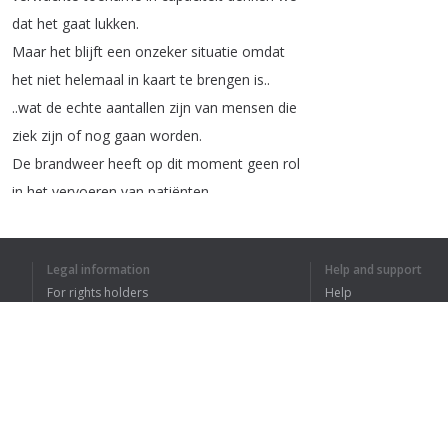
dat
het
gaat
lukken
.
Maar
het
blijft
een
onzeker
situatie
omdat
het
niet
helemaal
in
kaart
te
brengen
is
..
..
wat
de
echte
aantallen
zijn
van
mensen
die
ziek
zijn
of
nog
gaan
worden
.
De
brandweer
heeft
op
dit
moment
geen
rol
in
het
vervoeren
van
patiënten
.
Dat
is
iets
wat
de
brandweer
wel
zou
kunnen
doen
als
de
vraag
er
is
omdat
er
een
capaciteitsprobleem
Legal information
Help and support
is
op
het
eiland
.
For rights holders
Help
Daarnaast
is
de
vraag
gesteld
of
de
brandweer
Privacy Policy
FAQ
mee
kan
helpen
met
ontsmetten
.
Terms of Use
Dat
is
iets
wat
de
brandweer
als
kerntaak
heeft
dus
dat
zou
kunnen
dat
we
dat
gaan
doen
.
Social
distancing
is
echt
belangrijk
.
Browser extension
Wij
zijn
hier
voor
jullie
.