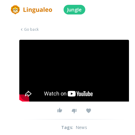
Jungle
Go back
Tags
:
News