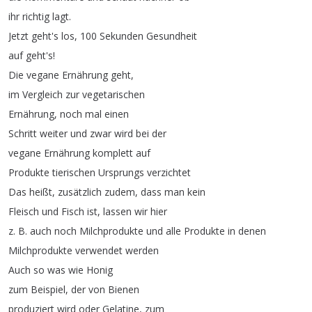
ihr
richtig
lagt
.
Jetzt
geht's
los
, 100
Sekunden
Gesundheit
auf
geht's
!
Die
vegane
Ernährung
geht
,
im
Vergleich
zur
vegetarischen
Ernährung
,
noch
mal
einen
Schritt
weiter
und
zwar
wird
bei
der
vegane
Ernährung
komplett
auf
Produkte
tierischen
Ursprungs
verzichtet
Das
heißt
,
zusätzlich
zudem
,
dass
man
kein
Fleisch
und
Fisch
ist
,
lassen
wir
hier
z
.
B
.
auch
noch
Milchprodukte
und
alle
Produkte
in
denen
Milchprodukte
verwendet
werden
Auch
so
was
wie
Honig
zum
Beispiel
,
der
von
Bienen
produziert
wird
oder
Gelatine
,
zum