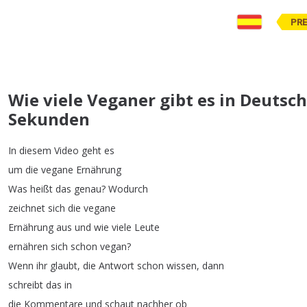
PR
Wie viele Veganer gibt es in Deutsc
Sekunden
In
diesem
Video
geht
es
um
die
vegane
Ernährung
Was
heißt
das
genau
?
Wodurch
zeichnet
sich
die
vegane
Ernährung
aus
und
wie
viele
Leute
ernähren
sich
schon
vegan
?
Wenn
ihr
glaubt
,
die
Antwort
schon
wissen
,
dann
schreibt
das
in
die
Kommentare
und
schaut
nachher
ob