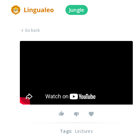
Jungle
Go back
Tags
:
Lectures