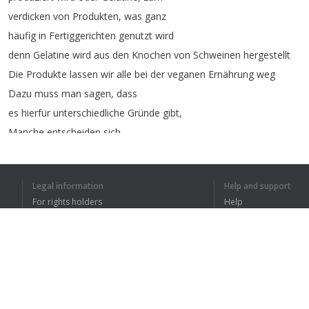
verdicken
von
Produkten
,
was
ganz
häufig
in
Fertiggerichten
genutzt
wird
denn
Gelatine
wird
aus
den
Knochen
von
Schweinen
hergestellt
Die
Produkte
lassen
wir
alle
bei
der
veganen
Ernährung
weg
Dazu
muss
man
sagen
,
dass
es
hierfür
unterschiedliche
Gründe
gibt
,
Manche
entscheiden
sich
dazu
aus
ethischen
Gründen
,
das
heißt
für
das
Tierwohl
,
Legal information
Help and support
manche
auch
aus
Gründen
des
For rights holders
Help
Umweltschutzes
,
Privacy Policy
FAQ
es
wird
ganz
viel
Regenwald
gerodet
Terms of Use
für
den
Anbau
von
Futter-Soja
oder
auch
einfach
aus
gesundheitlichen
Gründen
,
denn
Browser extension
eine
vegetarische
oder
pflanzliche
Ernährung
kann