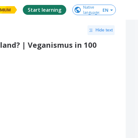
Native

Start learning
EN
EMIUM
language
:
Hide text
hland? | Veganismus in 100