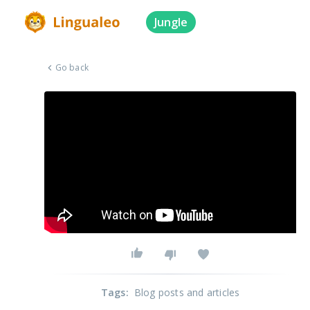
Jungle
Go back
Tags
:
Blog posts and articles