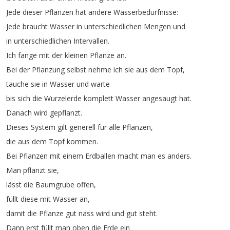
Jede
dieser
Pflanzen
hat
andere
Wasserbedürfnisse
:
Jede
braucht
Wasser
in
unterschiedlichen
Mengen
und
in
unterschiedlichen
Intervallen
.
Ich
fange
mit
der
kleinen
Pflanze
an
.
Bei
der
Pflanzung
selbst
nehme
ich
sie
aus
dem
Topf
,
tauche
sie
in
Wasser
und
warte
bis
sich
die
Wurzelerde
komplett
Wasser
angesaugt
hat
.
Danach
wird
gepflanzt
.
Dieses
System
gilt
generell
für
alle
Pflanzen
,
die
aus
dem
Topf
kommen
.
Bei
Pflanzen
mit
einem
Erdballen
macht
man
es
anders
.
Man
pflanzt
sie
,
lässt
die
Baumgrube
offen
,
füllt
diese
mit
Wasser
an
,
damit
die
Pflanze
gut
nass
wird
und
gut
steht
.
Dann
erst
füllt
man
oben
die
Erde
ein