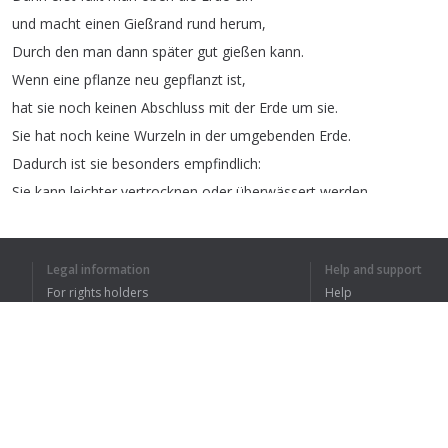
und
macht
einen
Gießrand
rund
herum
,
Durch
den
man
dann
später
gut
gießen
kann
.
Wenn
eine
pflanze
neu
gepflanzt
ist
,
hat
sie
noch
keinen
Abschluss
mit
der
Erde
um
sie
.
Sie
hat
noch
keine
Wurzeln
in
der
umgebenden
Erde
.
Dadurch
ist
sie
besonders
empfindlich
:
Sie
kann
leichter
vertrocknen
oder
überwässert
werden
.
Pflanzen
wie
zB
diese
hier
muss
man
täglich
gießen
,
wenn
es
heiß
ist
.
Legal information
Help and support
Bei
Pflanzen
in
größeren
Töpfen
reicht
es
oft
,
For rights holders
Help
wenn
man
drei
Mal
in
der
Woche
gießt
.
Privacy Policy
FAQ
Bei
großen
Pflanzen
wie
etwa
dieser
Eibe
reicht
es
,
Terms of Use
sie
einmal
pro
Woche
zu
gießen
.
Natürlich
muss
man
auch
die
Wassermengen
Browser extension