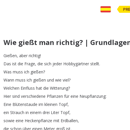
PR
Wie gießt man richtig? | Grundlage
Gießen
,
aber
richtig
!
Das
ist
die
Frage
,
die
sich
jeder
Hobbygärtner
stellt
.
Was
muss
ich
gießen
?
Wann
muss
ich
gießen
und
wie
viel
?
Welchen
Einfluss
hat
die
Witterung
?
Hier
sind
verschiedene
Pflanzen
für
eine
Neupflanzung
:
Eine
Blütenstaude
im
kleinen
Topf
,
ein
Strauch
in
einem
drei
Liter
Topf
,
sowie
eine
Heckenpflanze
mit
Erdballen
,
die
schon
über
einen
Meter
groß
ist
.