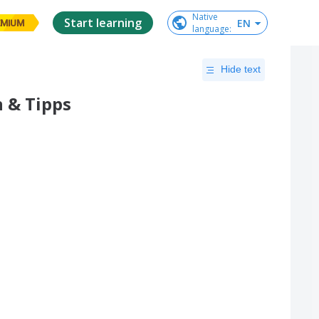
Native

Start learning
EN
EMIUM
language
:
Hide text
n & Tipps