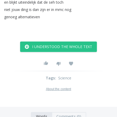
en
blijkt
uiteindelijk
dat
de
seh
toch
niet
jouw
ding
is
dan
zijn
er
in
mmc
nog
genoeg
alternatieven
I UNDERSTOOD THE WHOLE TEXT
Tags
:
Science
About the content
Words
Comments (0)