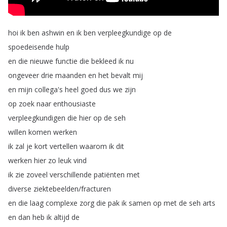
hoi
ik
ben
ashwin
en
ik
ben
verpleegkundige
op
de
spoedeisende
hulp
en
die
nieuwe
functie
die
bekleed
ik
nu
ongeveer
drie
maanden
en
het
bevalt
mij
en
mijn
collega's
heel
goed
dus
we
zijn
op
zoek
naar
enthousiaste
verpleegkundigen
die
hier
op
de
seh
willen
komen
werken
ik
zal
je
kort
vertellen
waarom
ik
dit
werken
hier
zo
leuk
vind
ik
zie
zoveel
verschillende
patiënten
met
diverse
ziektebeelden
/
fracturen
en
die
laag
complexe
zorg
die
pak
ik
samen
op
met
de
seh
arts
en
dan
heb
ik
altijd
de