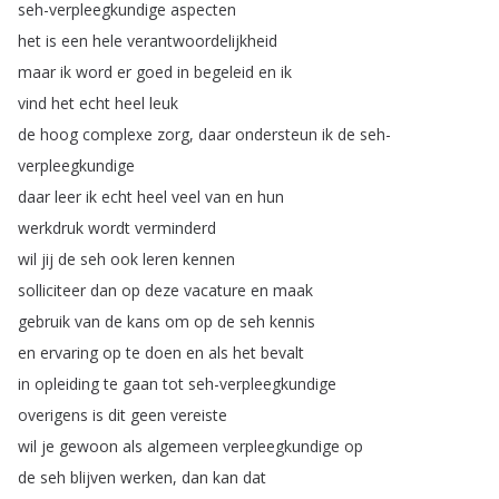
seh-verpleegkundige
aspecten
het
is
een
hele
verantwoordelijkheid
maar
ik
word
er
goed
in
begeleid
en
ik
vind
het
echt
heel
leuk
de
hoog
complexe
zorg
,
daar
ondersteun
ik
de
seh-
verpleegkundige
daar
leer
ik
echt
heel
veel
van
en
hun
werkdruk
wordt
verminderd
wil
jij
de
seh
ook
leren
kennen
solliciteer
dan
op
deze
vacature
en
maak
gebruik
van
de
kans
om
op
de
seh
kennis
en
ervaring
op
te
doen
en
als
het
bevalt
in
opleiding
te
gaan
tot
seh-verpleegkundige
overigens
is
dit
geen
vereiste
wil
je
gewoon
als
algemeen
verpleegkundige
op
de
seh
blijven
werken
,
dan
kan
dat