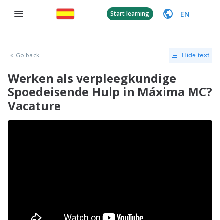
EN
Start learning
Go back
Hide text
Werken als verpleegkundige
Spoedeisende Hulp in Máxima MC?
Vacature