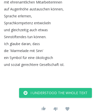
mit
ehrenamtlichen
Mitarbeiterinnen
auf
Augenhöhe
austauschen
können
,
Sprache
erlernen
,
Sprachkompetenz
entwickeln
und
gleichzeitig
auch
etwas
Sinnstiftendes
tun
können
.
Ich
glaube
daran
,
dass
die
'Marmelade
mit
Sinn'
ein
Symbol
für
eine
ökologisch
und
sozial
gerechtere
Gesellschaft
ist
.
I UNDERSTOOD THE WHOLE TEXT