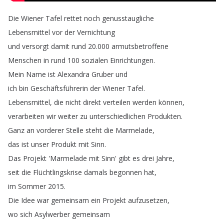
Die
Wiener
Tafel
rettet
noch
genusstaugliche
Lebensmittel
vor
der
Vernichtung
und
versorgt
damit
rund
20.000
armutsbetroffene
Menschen
in
rund
100
sozialen
Einrichtungen
.
Mein
Name
ist
Alexandra
Gruber
und
ich
bin
Geschäftsführerin
der
Wiener
Tafel
.
Lebensmittel
,
die
nicht
direkt
verteilen
werden
können
,
verarbeiten
wir
weiter
zu
unterschiedlichen
Produkten
.
Ganz
an
vorderer
Stelle
steht
die
Marmelade
,
das
ist
unser
Produkt
mit
Sinn
.
Das
Projekt
'Marmelade
mit
Sinn'
gibt
es
drei
Jahre
,
seit
die
Flüchtlingskrise
damals
begonnen
hat
,
im
Sommer
2015.
Die
Idee
war
gemeinsam
ein
Projekt
aufzusetzen
,
wo
sich
Asylwerber
gemeinsam