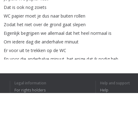
Dat
is
ook
nog
zoiets
WC
papier
moet
je
dus
naar
buiten
rollen
Zodat
het
niet
over
de
grond
gaat
slepen
Eigenlijk
begrijpen
we
allemaal
dat
het
heel
normaal
is
Om
iedere
dag
die
anderhalve
minuut
Er
voor
uit
te
trekken
op
de
WC
En
voor
die
anderhalve
minuut
,
het
enige
dat
ik
nodig
heb
Is
zo'n
modern
nat
lapje
Neem
ik
alles
even
mee
af
Legal information
Help and support
Met
een
WC
papiertje
For rights holders
Help
Neem
ik
mijn
tegels
af
Privacy Policy
FAQ
Gewoon
even
om
ze
op
te
glimmen
Terms of Use
En
neem
ik
even
de
WC
bril
af
Dat
het
weer
mooi
schoon
is
En
ik
kan
ook
eventjes
het
vloertje
doen
Browser extension
Het
lichtknopje
natuurlijk