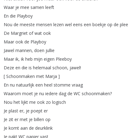
Waar
je
mee
samen
leeft
En
die
Playboy
Nou
de
meeste
mensen
lezen
wel
eens
een
boekje
op
de
plee
De
Margriet
of
wat
ook
Maar
ook
de
Playboy
Jawel
mannen
,
doen
jullie
Maar
ik
,
ik
heb
mijn
eigen
Pleeboy
Deze
en
die
is
helemaal
schoon
,
jawel
!
[
Schoonmaken
met
Marja
]
En
nu
natuurlijk
een
heel
stomme
vraag
Waarom
moet
je
nu
iedere
dag
de
WC
schoonmaken
?
Nou
het
lijkt
me
ook
zo
logisch
Je
plast
er
,
je
poept
er
Je
zit
er
met
je
billen
op
Je
komt
aan
de
deurklink
Je
pakt
WC
papier
vast