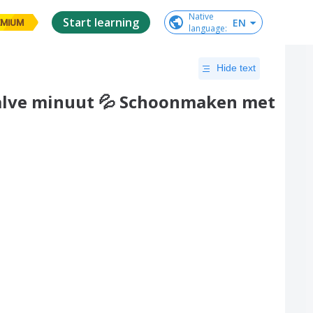
Native

Start learning
EN
EMIUM
language
:
Hide text
alve minuut 💦 Schoonmaken met