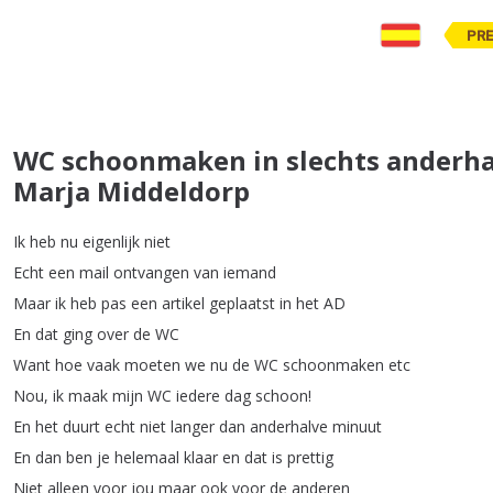
PR
WC schoonmaken in slechts anderh
Marja Middeldorp
Ik
heb
nu
eigenlijk
niet
Echt
een
mail
ontvangen
van
iemand
Maar
ik
heb
pas
een
artikel
geplaatst
in
het
AD
En
dat
ging
over
de
WC
Want
hoe
vaak
moeten
we
nu
de
WC
schoonmaken
etc
Nou
,
ik
maak
mijn
WC
iedere
dag
schoon
!
En
het
duurt
echt
niet
langer
dan
anderhalve
minuut
En
dan
ben
je
helemaal
klaar
en
dat
is
prettig
Niet
alleen
voor
jou
maar
ook
voor
de
anderen