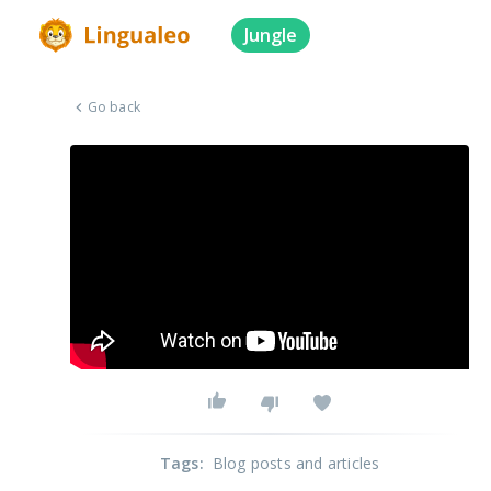
Jungle
Go back
Tags
:
Blog posts and articles