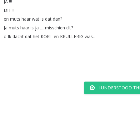
JA
!!!
DIT
!!
en
muts
haar
wat
is
dat
dan
?
Ja
muts
haar
is
ja
....
misschien
dit
?
o
Ik
dacht
dat
het
KORT
en
KRULLERIG
was
...
I UNDERSTOOD TH