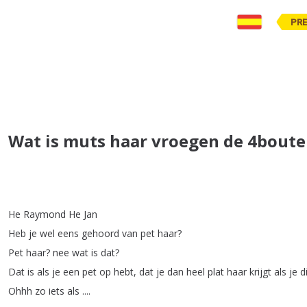
PR
Wat is muts haar vroegen de 4bouter
He
Raymond
He
Jan
Heb
je
wel
eens
gehoord
van
pet
haar
?
Pet
haar
?
nee
wat
is
dat
?
Dat
is
als
je
een
pet
op
hebt
,
dat
je
dan
heel
plat
haar
krijgt
als
je
d
Ohhh
zo
iets
als
....