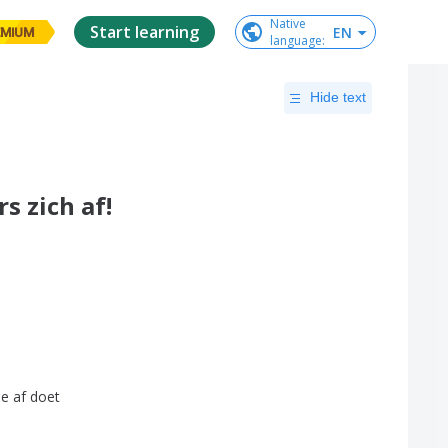
Native

Start learning
EN
EMIUM
language
:
Hide text
s zich af!
ie
af
doet