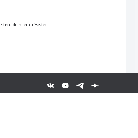
ettent
de
mieux
résister
E WHOLE TEXT
©
2026