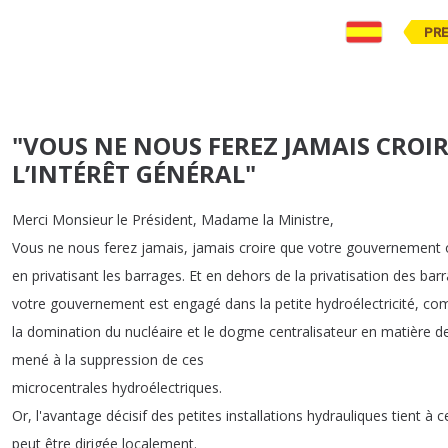
PR
"VOUS NE NOUS FEREZ JAMAIS CROI
L’INTÉRÊT GÉNÉRAL"
Merci
Monsieur
le
Président
,
Madame
la
Ministre
,
Vous
ne
nous
ferez
jamais
,
jamais
croire
que
votre
gouvernement
en
privatisant
les
barrages
.
Et
en
dehors
de
la
privatisation
des
bar
votre
gouvernement
est
engagé
dans
la
petite
hydroélectricité
,
co
la
domination
du
nucléaire
et
le
dogme
centralisateur
en
matière
d
mené
à
la
suppression
de
ces
microcentrales
hydroélectriques
.
Or
,
l'avantage
décisif
des
petites
installations
hydrauliques
tient
à
c
peut
être
dirigée
localement
.