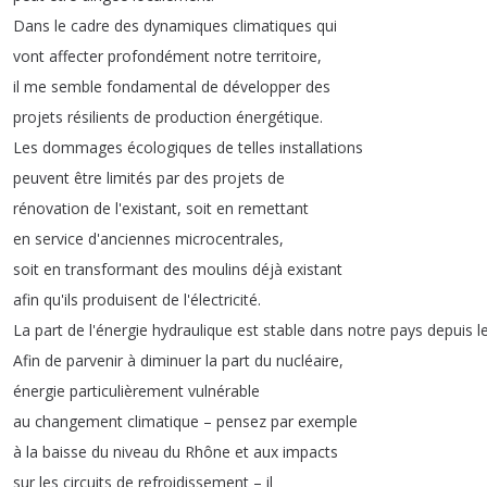
Dans
le
cadre
des
dynamiques
climatiques
qui
vont
affecter
profondément
notre
territoire
,
il
me
semble
fondamental
de
développer
des
projets
résilients
de
production
énergétique
.
Les
dommages
écologiques
de
telles
installations
peuvent
être
limités
par
des
projets
de
rénovation
de
l'existant
,
soit
en
remettant
en
service
d'anciennes
microcentrales
,
soit
en
transformant
des
moulins
déjà
existant
afin
qu'ils
produisent
de
l'électricité
.
La
part
de
l'énergie
hydraulique
est
stable
dans
notre
pays
depuis
l
Afin
de
parvenir
à
diminuer
la
part
du
nucléaire
,
énergie
particulièrement
vulnérable
au
changement
climatique
–
pensez
par
exemple
à
la
baisse
du
niveau
du
Rhône
et
aux
impacts
sur
les
circuits
de
refroidissement
–
il