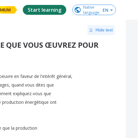
Native

Start learning
EN
EMIUM
language
:
Hide text
RE QUE VOUS ŒUVREZ POUR
oeuvre
en
faveur
de
l'intérêt
général
,
rages
,
quand
vous
dites
que
mment
expliquez-vous
que
e
production
énergétique
ont
e
que
la
production