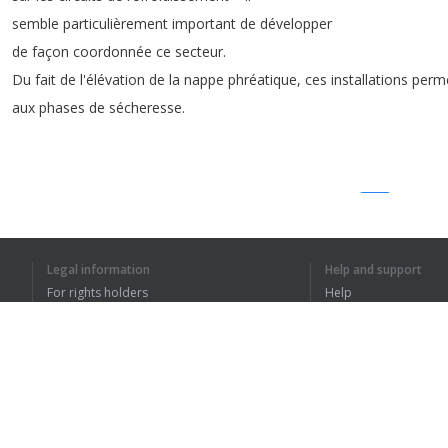
semble
particulièrement
important
de
développer
de
façon
coordonnée
ce
secteur
.
Du
fait
de
l'élévation
de
la
nappe
phréatique
,
ces
installations
perm
aux
phases
de
sécheresse
.
1
2
Legal information
Help and support
For rights holders
Help
I UNDERSTOOD TH
Privacy Policy
FAQ
Terms of Use
Browser extension