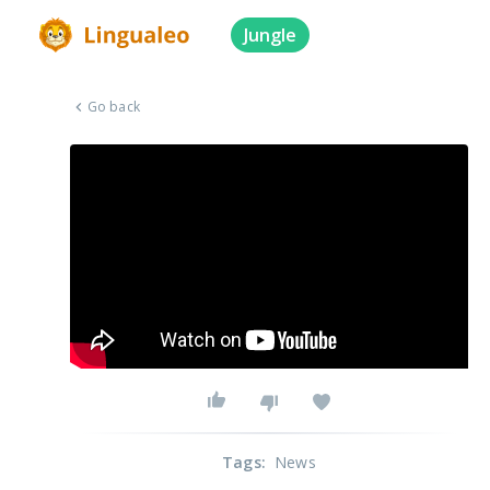
Jungle
Go back
Tags
:
News