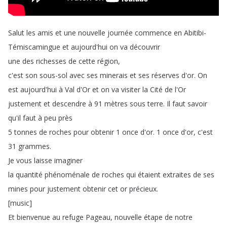
Salut
les
amis
et
une
nouvelle
journée
commence
en
Abitibi-
Témiscamingue
et
aujourd'hui
on
va
découvrir
une
des
richesses
de
cette
région
,
c'est
son
sous-sol
avec
ses
minerais
et
ses
réserves
d'or
.
On
est
aujourd'hui
à
Val
d'Or
et
on
va
visiter
la
Cité
de
l'Or
justement
et
descendre
à
91
mètres
sous
terre
.
Il
faut
savoir
qu'il
faut
à
peu
près
5
tonnes
de
roches
pour
obtenir
1
once
d'or
.
1
once
d'or
,
c'est
31
grammes
.
Je
vous
laisse
imaginer
la
quantité
phénoménale
de
roches
qui
étaient
extraites
de
ses
mines
pour
justement
obtenir
cet
or
précieux
.
[
music
]
Et
bienvenue
au
refuge
Pageau
,
nouvelle
étape
de
notre