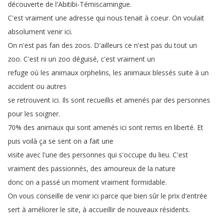
découverte
de
l'Abitibi-Témiscamingue
.
C'est
vraiment
une
adresse
qui
nous
tenait
à
coeur
.
On
voulait
absolument
venir
ici
.
On
n'est
pas
fan
des
zoos
.
D'ailleurs
ce
n'est
pas
du
tout
un
zoo
.
C'est
ni
un
zoo
déguisé
,
c'est
vraiment
un
refuge
où
les
animaux
orphelins
,
les
animaux
blessés
suite
à
un
accident
ou
autres
se
retrouvent
ici
.
Ils
sont
recueillis
et
amenés
par
des
personnes
pour
les
soigner
.
70%
des
animaux
qui
sont
amenés
ici
sont
remis
en
liberté
.
Et
puis
voilà
ça
se
sent
on
a
fait
une
visite
avec
l'une
des
personnes
qui
s'occupe
du
lieu
.
C'est
vraiment
des
passionnés
,
des
amoureux
de
la
nature
donc
on
a
passé
un
moment
vraiment
formidable
.
On
vous
conseille
de
venir
ici
parce
que
bien
sûr
le
prix
d'entrée
sert
à
améliorer
le
site
,
à
accueillir
de
nouveaux
résidents
.