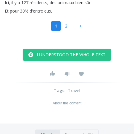
Ici
,
il
y
a
127
résidents
,
des
animaux
bien
sûr
.
Et
pour
30%
d'entre
eux
,
1
2
I UNDERSTOOD THE WHOLE TEXT
Tags
:
Travel
About the content