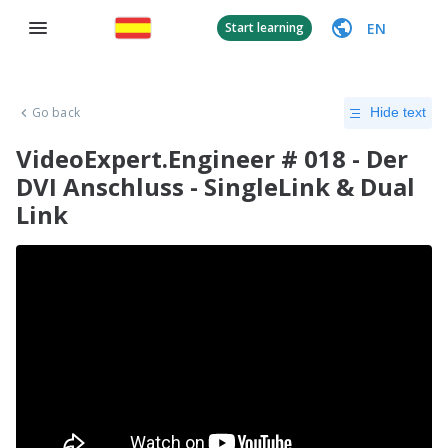
EN
Start learning
Go back
Hide text
VideoExpert.Engineer # 018 - Der
DVI Anschluss - SingleLink & Dual
Link