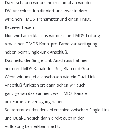
Dazu
schauen
wir
uns
noch
einmal
an
wie
der
DVI
Anschluss
funktinoiert
und
zwar
in
dem
wir
einen
TMDS
Transmitter
und
einen
TMDS
Receiver
haben
.
Nun
wird
auch
klar
das
wir
nur
eine
TMDS
Leitung
bzw
.
einen
TMDS
Kanal
pro
Farbe
zur
Verfügung
haben
beim
Single-Link
Anschluß
.
Das
heißt
der
Single-Link
Anschluss
hat
hier
nur
drei
TMDS
Kanäle
für
Rot
,
Blau
und
Grün
.
Wenn
wir
uns
jetzt
anschauen
wie
ein
Dual-Link
Anschluß
funktioniert
dann
sehen
wir
auch
ganz
genau
das
wir
hier
zwei
TMDS
Kanäle
pro
Farbe
zur
verfügung
haben
.
So
kommt
es
das
der
Unterschied
zwischen
Single-Link
und
Dual-Link
sich
dann
direkt
auch
in
der
Auflösung
bemerkbar
macht
.