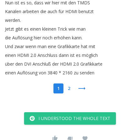
Nun
ist
es
so
,
dass
wir
hier
mit
den
TMDS
Kanälen
arbeiten
die
auch
für
HDMI
benutzt
werden
.
Jetzt
gibt
es
einen
kleinen
Trick
wie
man
die
Auflösung
hier
noch
erhöhen
kann
.
Und
zwar
wenn
man
eine
Grafikkarte
hat
mit
einen
HDMI
2.0
Anschluss
dann
ist
es
möglich
über
den
DVI
Anschluß
der
HDMI
2.0
Grafikkarte
einen
Auflösung
von
3840 * 2160
zu
senden
1
2
I UNDERSTOOD THE WHOLE TEXT