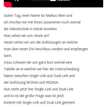
Guten
Tag
,
mein
Name
ist
Markus
Klein
und
ich
möchte
mir
mit
Ihnen
zusammen
noch
einmal
die
Videotechnik
in
Detail
ansehen
.
Was
sehen
wir
uns
Heute
an
?
Heute
sehen
wir
uns
die
Auflösungen
an
welche
man
über
einen
DVI
Anschluss
senden
und
empfangen
kann
.
Dazu
schauen
wir
uns
ganz
kurz
einmal
eine
Tabelle
an
in
welcher
wir
hier
die
Unterscheidung
haben
zwischen
Single-Link
und
Dual-Link
und
der
Auflösung
WUXGA
und
WQXGA
.
Nun
steht
jetzt
hier
Single-Link
und
Dual-Link
und
es
ist
die
große
Frage
was
ist
jetzt
konkret
mit
Single-Link
und
Dual-Link
gemeint
.