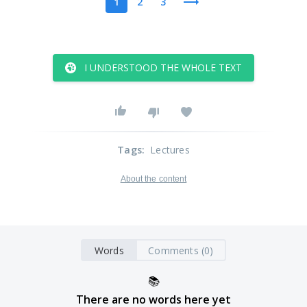
1
2
3
I UNDERSTOOD THE WHOLE TEXT
Tags
:
Lectures
About the content
Words
Comments (0)
📚
There are no words here yet