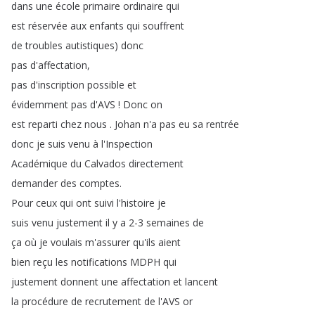
dans
une
école
primaire
ordinaire
qui
est
réservée
aux
enfants
qui
souffrent
de
troubles
autistiques
)
donc
pas
d'affectation
,
pas
d'inscription
possible
et
évidemment
pas
d'AVS
!
Donc
on
est
reparti
chez
nous
.
Johan
n'a
pas
eu
sa
rentrée
donc
je
suis
venu
à
l'Inspection
Académique
du
Calvados
directement
demander
des
comptes
.
Pour
ceux
qui
ont
suivi
l'histoire
je
suis
venu
justement
il
y
a
2-3
semaines
de
ça
où
je
voulais
m'assurer
qu'ils
aient
bien
reçu
les
notifications
MDPH
qui
justement
donnent
une
affectation
et
lancent
la
procédure
de
recrutement
de
l'AVS
or