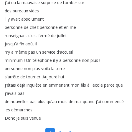
j'ai
eu
la
mauvaise
surprise
de
tomber
sur
des
bureaux
vides
il
y
avait
absolument
personne
de
chez
personne
et
en
me
renseignant
c'est
fermé
de
juillet
jusqu'à
fin
août
il
n'y
a
même
pas
un
service
d'accueil
minimum
!
On
téléphone
il
y
a
personne
non
plus
!
personne
non
plus
voilà
la
terre
s'arrête
de
tourner
.
Aujourd'hui
j'étais
déjà
inquiète
en
emmenant
mon
fils
à
l'école
parce
que
j'avais
pas
de
nouvelles
pas
plus
qu'au
mois
de
mai
quand
j'ai
commencé
les
démarches
Donc
je
suis
venue