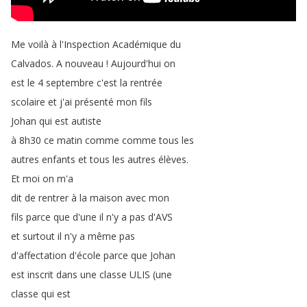
Me
voilà
à
l'Inspection
Académique
du
Calvados
.
A
nouveau
!
Aujourd'hui
on
est
le
4
septembre
c'est
la
rentrée
scolaire
et
j'ai
présenté
mon
fils
Johan
qui
est
autiste
à
8h30
ce
matin
comme
comme
tous
les
autres
enfants
et
tous
les
autres
élèves
.
Et
moi
on
m'a
dit
de
rentrer
à
la
maison
avec
mon
fils
parce
que
d'une
il
n'y
a
pas
d'AVS
et
surtout
il
n'y
a
même
pas
d'affectation
d'école
parce
que
Johan
est
inscrit
dans
une
classe
ULIS
(
une
classe
qui
est