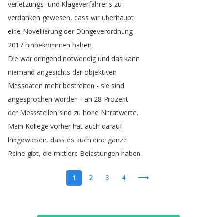
verletzungs-
und
Klageverfahrens
zu
verdanken
gewesen
,
dass
wir
überhaupt
eine
Novellierung
der
Düngeverordnung
2017
hinbekommen
haben
.
Die
war
dringend
notwendig
und
das
kann
niemand
angesichts
der
objektiven
Messdaten
mehr
bestreiten
-
sie
sind
angesprochen
worden
-
an
28
Prozent
der
Messstellen
sind
zu
hohe
Nitratwerte
.
Mein
Kollege
vorher
hat
auch
darauf
hingewiesen
,
dass
es
auch
eine
ganze
Reihe
gibt
,
die
mittlere
Belastungen
haben
.
1
2
3
4