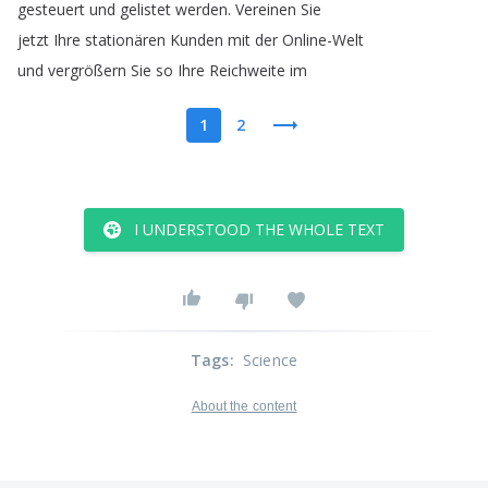
gesteuert
und
gelistet
werden
.
Vereinen
Sie
jetzt
Ihre
stationären
Kunden
mit
der
Online-Welt
und
vergrößern
Sie
so
Ihre
Reichweite
im
1
2
I UNDERSTOOD THE WHOLE TEXT
Tags
:
Science
About the content