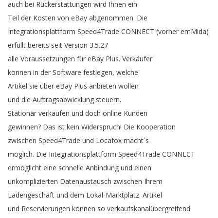
auch
bei
Rückerstattungen
wird
Ihnen
ein
Teil
der
Kosten
von
eBay
abgenommen
.
Die
Integrationsplattform
Speed4Trade
CONNECT
(
vorher
emMida
)
erfüllt
bereits
seit
Version
3.5.27
alle
Voraussetzungen
für
eBay
Plus
.
Verkäufer
können
in
der
Software
festlegen
,
welche
Artikel
sie
über
eBay
Plus
anbieten
wollen
und
die
Auftragsabwicklung
steuern
.
Stationär
verkaufen
und
doch
online
Kunden
gewinnen
?
Das
ist
kein
Widerspruch
!
Die
Kooperation
zwischen
Speed4Trade
und
Locafox
macht´s
möglich
.
Die
Integrationsplattform
Speed4Trade
CONNECT
ermöglicht
eine
schnelle
Anbindung
und
einen
unkomplizierten
Datenaustausch
zwischen
Ihrem
Ladengeschäft
und
dem
Lokal-Marktplatz
.
Artikel
und
Reservierungen
können
so
verkaufskanalübergreifend