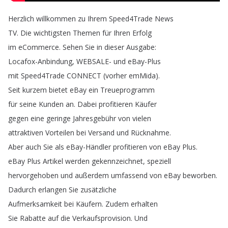
Herzlich
willkommen
zu
Ihrem
Speed4Trade
News
TV
.
Die
wichtigsten
Themen
für
Ihren
Erfolg
im
eCommerce
.
Sehen
Sie
in
dieser
Ausgabe
:
Locafox-Anbindung
,
WEBSALE-
und
eBay-Plus
mit
Speed4Trade
CONNECT
(
vorher
emMida
).
Seit
kurzem
bietet
eBay
ein
Treueprogramm
für
seine
Kunden
an
.
Dabei
profitieren
Käufer
gegen
eine
geringe
Jahresgebühr
von
vielen
attraktiven
Vorteilen
bei
Versand
und
Rücknahme
.
Aber
auch
Sie
als
eBay-Händler
profitieren
von
eBay
Plus
.
eBay
Plus
Artikel
werden
gekennzeichnet
,
speziell
hervorgehoben
und
außerdem
umfassend
von
eBay
beworben
.
Dadurch
erlangen
Sie
zusätzliche
Aufmerksamkeit
bei
Käufern
.
Zudem
erhalten
Sie
Rabatte
auf
die
Verkaufsprovision
.
Und