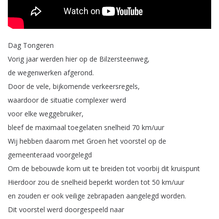
Dag
Tongeren
Vorig
jaar
werden
hier
op
de
Bilzersteenweg
,
de
wegenwerken
afgerond
.
Door
de
vele
,
bijkomende
verkeersregels
,
waardoor
de
situatie
complexer
werd
voor
elke
weggebruiker
,
bleef
de
maximaal
toegelaten
snelheid
70
km
/
uur
Wij
hebben
daarom
met
Groen
het
voorstel
op
de
gemeenteraad
voorgelegd
Om
de
bebouwde
kom
uit
te
breiden
tot
voorbij
dit
kruispunt
Hierdoor
zou
de
snelheid
beperkt
worden
tot
50
km
/
uur
en
zouden
er
ook
veilige
zebrapaden
aangelegd
worden
.
Dit
voorstel
werd
doorgespeeld
naar