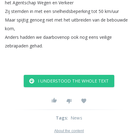
het
Agentschap
Wegen
en
Verkeer
Zij
stemden
in
met
een
snelheidsbeperking
tot
50
km
/
uur
Maar
spijtig
genoeg
niet
met
het
uitbreiden
van
de
bebouwde
kom
,
Anders
hadden
we
daarbovenop
ook
nog
eens
veilige
zebrapaden
gehad
.
I UNDERSTOOD THE WHOLE TEXT
Tags
:
News
About the content