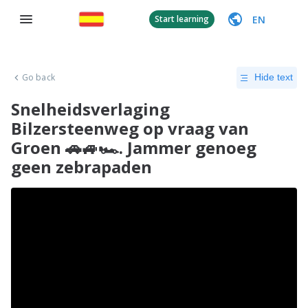
EN
Start learning
Go back
Hide text
Snelheidsverlaging
Bilzersteenweg op vraag van
Groen 🚗🚙🏎. Jammer genoeg
geen zebrapaden