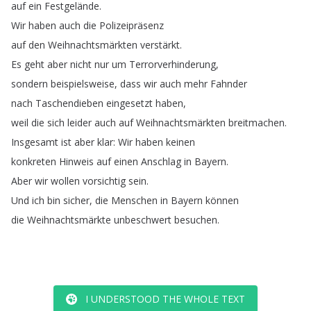
auf
ein
Festgelände
.
Wir
haben
auch
die
Polizeipräsenz
auf
den
Weihnachtsmärkten
verstärkt
.
Es
geht
aber
nicht
nur
um
Terrorverhinderung
,
sondern
beispielsweise
,
dass
wir
auch
mehr
Fahnder
nach
Taschendieben
eingesetzt
haben
,
weil
die
sich
leider
auch
auf
Weihnachtsmärkten
breitmachen
.
Insgesamt
ist
aber
klar
:
Wir
haben
keinen
konkreten
Hinweis
auf
einen
Anschlag
in
Bayern
.
Aber
wir
wollen
vorsichtig
sein
.
Und
ich
bin
sicher
,
die
Menschen
in
Bayern
können
die
Weihnachtsmärkte
unbeschwert
besuchen
.
I UNDERSTOOD THE WHOLE TEXT