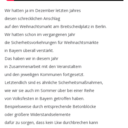
Wir
hatten
ja
im
Dezember
letzten
Jahres
diesen
schrecklichen
Anschlag
auf
den
Weihnachtsmarkt
am
Breitscheidplatz
in
Berlin
.
Wir
hatten
schon
im
vergangenen
Jahr
die
Sicherheitsvorkehrungen
für
Weihnachtsmärkte
in
Bayern
überall
verstärkt
.
Das
haben
wir
in
diesem
Jahr
in
Zusammenarbeit
mit
den
Veranstaltern
und
den
jeweiligen
Kommunen
fortgesetzt
.
Letztendlich
sind
es
ähnliche
Sicherheitsmaßnahmen
,
wie
wir
sie
auch
im
Sommer
über
bei
einer
Reihe
von
Volksfesten
in
Bayern
getroffen
haben
.
Beispielsweise
durch
entsprechende
Betonblöcke
oder
größere
Widerstandselemente
dafür
zu
sorgen
,
dass
kein
Lkw
durchbrechen
kann