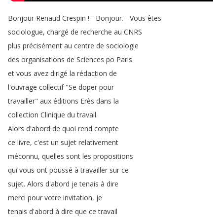
Bonjour
Renaud
Crespin
!
-
Bonjour
.
-
Vous
êtes
sociologue
,
chargé
de
recherche
au
CNRS
plus
précisément
au
centre
de
sociologie
des
organisations
de
Sciences
po
Paris
et
vous
avez
dirigé
la
rédaction
de
l'ouvrage
collectif
"
Se
doper
pour
travailler
"
aux
éditions
Erès
dans
la
collection
Clinique
du
travail
.
Alors
d'abord
de
quoi
rend
compte
ce
livre
,
c'est
un
sujet
relativement
méconnu
,
quelles
sont
les
propositions
qui
vous
ont
poussé
à
travailler
sur
ce
sujet
.
Alors
d'abord
je
tenais
à
dire
merci
pour
votre
invitation
,
je
tenais
d'abord
à
dire
que
ce
travail