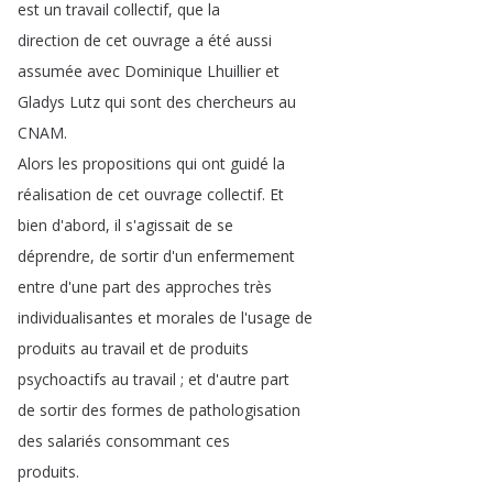
est
un
travail
collectif
,
que
la
direction
de
cet
ouvrage
a
été
aussi
assumée
avec
Dominique
Lhuillier
et
Gladys
Lutz
qui
sont
des
chercheurs
au
CNAM
.
Alors
les
propositions
qui
ont
guidé
la
réalisation
de
cet
ouvrage
collectif
.
Et
bien
d'abord
,
il
s'agissait
de
se
déprendre
,
de
sortir
d'un
enfermement
entre
d'une
part
des
approches
très
individualisantes
et
morales
de
l'usage
de
produits
au
travail
et
de
produits
psychoactifs
au
travail
;
et
d'autre
part
de
sortir
des
formes
de
pathologisation
des
salariés
consommant
ces
produits
.