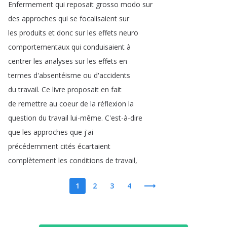
Enfermement
qui
reposait
grosso
modo
sur
des
approches
qui
se
focalisaient
sur
les
produits
et
donc
sur
les
effets
neuro
comportementaux
qui
conduisaient
à
centrer
les
analyses
sur
les
effets
en
termes
d'absentéisme
ou
d'accidents
du
travail
.
Ce
livre
proposait
en
fait
de
remettre
au
coeur
de
la
réflexion
la
question
du
travail
lui-même
.
C'est-à-dire
que
les
approches
que
j'ai
précédemment
cités
écartaient
complètement
les
conditions
de
travail
,
1
2
3
4