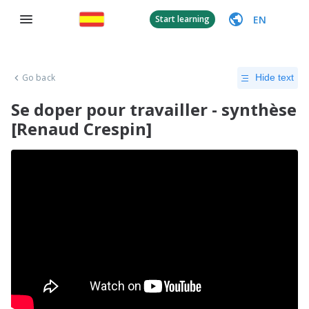
EN
Start learning
Go back
Hide text
Se doper pour travailler - synthèse
[Renaud Crespin]