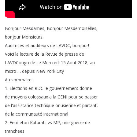
Bonjour
Mesdames
,
Bonjour
Mesdemoiselles
,
bonjour
Monsieurs
,
Auditrices
et
auditeurs
de
LAVDC
,
bonjour
!
Voici
la
lecture
de
la
Revue
de
presse
de
LAVDCongo
de
ce
Mercredi
15
Aout
2018,
au
micro
…
depuis
New
York
City
Au
sommaire
:
1.
Elections
en
RDC
le
gouvernement
donne
de
moyens
colossaux
a
la
CENI
pour
se
passer
de
l'assistance
technique
onusienne
et
partant
,
de
la
communauté
international
2.
Feuilleton
Katumbi
vs
MP
,
une
guerre
de
tranchees