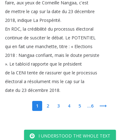
faire
,
aux
yeux
de
Corneille
Nangaa
,
c'est
de
mettre
le
cap
sur
la
date
du
23
décembre
2018,
indique
La
Prospérité
.
En
RDC
,
la
crédibilité
du
processus
électoral
continue
de
susciter
le
débat
.
Le
POTENTIEL
qui
en
fait
une
manchette
,
titre
:
«
Elections
2018 :
Nangaa
confiant
,
mais
le
doute
persiste
»
.
Le
tabloïd
rapporte
que
le
président
de
la
CENI
tente
de
rassurer
que
le
processus
électoral
a
résolument
mis
le
cap
sur
la
date
du
23
décembre
2018.
1
2
3
4
5
...6
I UNDERSTOOD THE WHOLE TEXT