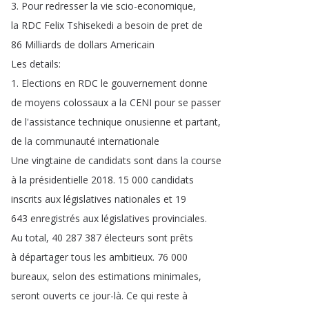
3.
Pour
redresser
la
vie
scio-economique
,
la
RDC
Felix
Tshisekedi
a
besoin
de
pret
de
86
Milliards
de
dollars
Americain
Les
details
:
1.
Elections
en
RDC
le
gouvernement
donne
de
moyens
colossaux
a
la
CENI
pour
se
passer
de
l'assistance
technique
onusienne
et
partant
,
de
la
communauté
internationale
Une
vingtaine
de
candidats
sont
dans
la
course
à
la
présidentielle
2018.
15 000
candidats
inscrits
aux
législatives
nationales
et
19
643
enregistrés
aux
législatives
provinciales
.
Au
total
, 40 287 387
électeurs
sont
prêts
à
départager
tous
les
ambitieux
.
76 000
bureaux
,
selon
des
estimations
minimales
,
seront
ouverts
ce
jour-là
.
Ce
qui
reste
à