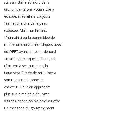
sur
sa
victime
et
mord
dans
un
...
un
pantalon
?
Pouah
!
Elle
a
échoué
,
mais
elle
a
toujours
faim
et
cherche
de
la
peau
exposée
.
Mais
..
un
instant
..
L'humain
a
eu
la
bonne
idée
de
mettre
un
chasse-moustiques
avec
du
DEET
avant
de
sortir
dehors
!
Frustrée
parce
que
les
humains
résistent
à
ses
attaques
,
la
tique
sera
forcée
de
retourner
à
son
repas
traditionnel
le
chevreuil
.
Pour
en
apprendre
plus
sur
la
maladie
de
Lyme
visitez
Canada
.
ca
/
MaladieDeLyme
.
Un
message
du
gouvernement