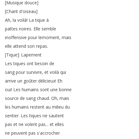
[
Musique
douce
]
[
Chant
d'oiseau
]
Ah
,
la
voilà
!
La
tique
à
pattes
noires
.
Elle
semble
inoffensive
pour
lemoment
,
mais
elle
attend
son
repas
.
[
Tique
]:
Lapement
Les
tiques
ont
besoin
de
sang
pour
survivre
,
et
voilà
qui
arrive
un
goûter
délicieux
!
Eh
oui
!
Les
humains
sont
une
bonne
source
de
sang
chaud
.
Oh
,
mais
les
humains
restent
au
milieu
du
sentier
.
Les
tiques
ne
sautent
pas
et
ne
volent
pas
...
et
elles
ne
peuvent
pas
s'accrocher