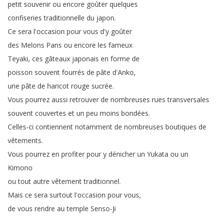
petit
souvenir
ou
encore
goûter
quelques
confiseries
traditionnelle
du
japon
.
Ce
sera
l'occasion
pour
vous
d'y
goûter
des
Melons
Pans
ou
encore
les
fameux
Teyaki
,
ces
gâteaux
japonais
en
forme
de
poisson
souvent
fourrés
de
pâte
d'Anko
,
une
pâte
de
haricot
rouge
sucrée
.
Vous
pourrez
aussi
retrouver
de
nombreuses
rues
transversales
souvent
couvertes
et
un
peu
moins
bondées
.
Celles-ci
contiennent
notamment
de
nombreuses
boutiques
de
vêtements
.
Vous
pourrez
en
profiter
pour
y
dénicher
un
Yukata
ou
un
Kimono
ou
tout
autre
vêtement
traditionnel
.
Mais
ce
sera
surtout
l'occasion
pour
vous
,
de
vous
rendre
au
temple
Senso-Ji