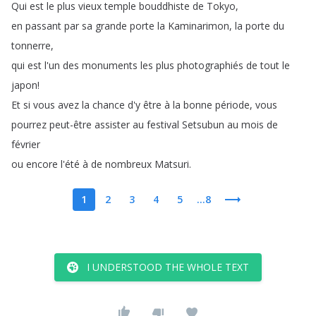
Qui
est
le
plus
vieux
temple
bouddhiste
de
Tokyo
,
en
passant
par
sa
grande
porte
la
Kaminarimon
,
la
porte
du
tonnerre
,
qui
est
l'un
des
monuments
les
plus
photographiés
de
tout
le
japon
!
Et
si
vous
avez
la
chance
d'y
être
à
la
bonne
période
,
vous
pourrez
peut-être
assister
au
festival
Setsubun
au
mois
de
février
ou
encore
l'été
à
de
nombreux
Matsuri
.
1
2
3
4
5
...8
I UNDERSTOOD THE WHOLE TEXT