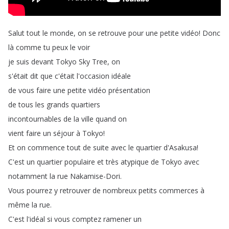
Salut
tout
le
monde
,
on
se
retrouve
pour
une
petite
vidéo
!
Donc
là
comme
tu
peux
le
voir
je
suis
devant
Tokyo
Sky
Tree
,
on
s'était
dit
que
c'était
l'occasion
idéale
de
vous
faire
une
petite
vidéo
présentation
de
tous
les
grands
quartiers
incontournables
de
la
ville
quand
on
vient
faire
un
séjour
à
Tokyo
!
Et
on
commence
tout
de
suite
avec
le
quartier
d'Asakusa
!
C'est
un
quartier
populaire
et
très
atypique
de
Tokyo
avec
notamment
la
rue
Nakamise-Dori
.
Vous
pourrez
y
retrouver
de
nombreux
petits
commerces
à
même
la
rue
.
C'est
l'idéal
si
vous
comptez
ramener
un