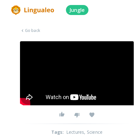
Jungle
Go back
Tags
:
Lectures
, Science