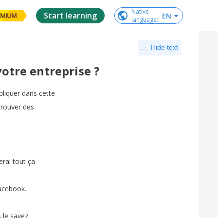
Native

Start learning
EN
EMIUM
language
:
Hide text
votre entreprise ?
pliquer
dans
cette
trouver
des
erai
tout
ça
acebook
.
s
le
savez