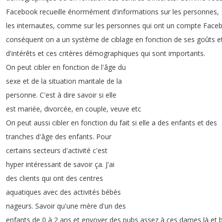
Facebook
recueille
énormément
d'informations
sur
les
personnes
,
les
internautes
,
comme
sur
les
personnes
qui
ont
un
compte
Face
conséquent
on
a
un
système
de
ciblage
en
fonction
de
ses
goûts
e
d'intérêts
et
ces
critères
démographiques
qui
sont
importants
.
On
peut
cibler
en
fonction
de
l'âge
du
sexe
et
de
la
situation
maritale
de
la
personne
.
C'est
à
dire
savoir
si
elle
est
mariée
,
divorcée
,
en
couple
,
veuve
etc
On
peut
aussi
cibler
en
fonction
du
fait
si
elle
a
des
enfants
et
des
tranches
d'âge
des
enfants
.
Pour
certains
secteurs
d'activité
c'est
hyper
intéressant
de
savoir
ça
.
J'ai
des
clients
qui
ont
des
centres
aquatiques
avec
des
activités
bébés
nageurs
.
Savoir
qu'une
mère
d'un
des
enfants
de
0
à
2
ans
et
envoyer
des
pubs
assez
à
ces
dames
là
et