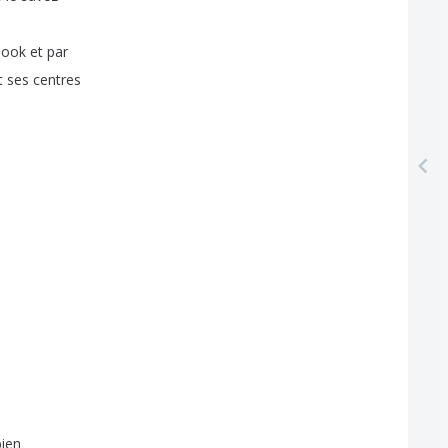
book
et
par
t
ses
centres
bien