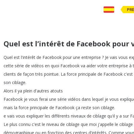
PR
Quel est l’intérêt de Facebook pour 
Quel
est
l'intérêt
de
Facebook
pour
une
entreprise
?
Je
vais
vous
ex
cette
série
de
vidéos
en
quoi
Facebook
va
aider
votre
entreprise
à
clients
de
façon
très
pointue
.
La
force
principale
de
Facebook
c'est
son
ciblage
.
Alors
il
ya
plein
d'autres
atouts
Facebook
je
vous
ferai
une
série
vidéos
dans
lequel
je
vous
expliqu
mais
la
force
principale
de
Facebook
ça
reste
son
ciblage
.
e
vais
vous
expliquer
les
différents
niveaux
de
ciblage
qu'il
y
a
sur
F
Le
plus
connu
c'est
le
niveau
de
ciblage
que
moi
j'appelle
le
ciblage
démographique
ou
en
fonction
des
centres
d'intérêts
.
Comme
vou