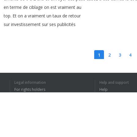
en
terme
de
ciblage
on
est
vraiment
au
top
.
Et
on
a
vraiment
un
taux
de
retour
sur
investissement
sur
ses
publicités
1
2
3
4
Legal information
Help and support
I UNDERSTOOD TH
For rights holders
Help
Privacy Policy
FAQ
Terms of Use
Browser extension