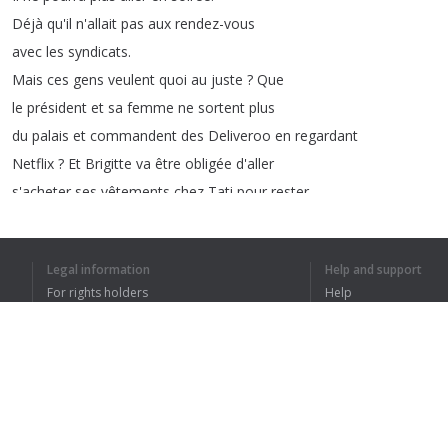
Déjà
qu'il
n'allait
pas
aux
rendez-vous
avec
les
syndicats
.
Mais
ces
gens
veulent
quoi
au
juste
?
Que
le
président
et
sa
femme
ne
sortent
plus
du
palais
et
commandent
des
Deliveroo
en
regardant
Netflix
?
Et
Brigitte
va
être
obligée
d'aller
s'acheter
ses
vêtements
chez
Tati
pour
rester
incognito
?
Même
les
ministres
se
font
chahuter
pendant
leurs
déplacements
.
Legal information
Help and support
Bruno
Le
Maire
,
ça
fait
longtemps
,
depuis
For rights holders
Help
près
de
trois
ans
,
il
ne
passe
jamais
à
Privacy Policy
FAQ
Terms of Use
1
2
Browser extension