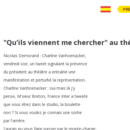
PR
"Qu’ils viennent me chercher" au théâ
Nicolas
Demorand
:
Charline
Vanhoenacker
,
vendredi
soir
,
un
tweet
signalant
la
présence
du
président
au
théâtre
a
entraîné
une
manifestation
et
perturbé
la
représentation
.
Charline
Vanhoenacker
:
oui
mais
là
j'y
pense
,
M'sieur
Breton
,
France
Inter
a
tweeté
que
vous
étiez
dans
le
studio
,
la
boulette
non
?
Si
vous
voulez
je
connais
une
sortie
par
l'arrière
.
J'aurais
pu
vous
faire
passer
par
le
monte-charge
,