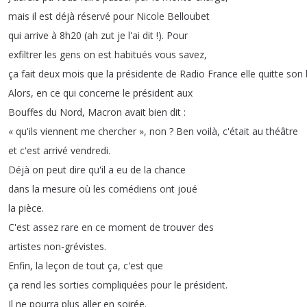
mais
il
est
déjà
réservé
pour
Nicole
Belloubet
qui
arrive
à
8h20 (
ah
zut
je
l'ai
dit
!).
Pour
exfiltrer
les
gens
on
est
habitués
vous
savez
,
ça
fait
deux
mois
que
la
présidente
de
Radio
France
elle
quitte
son
Alors
,
en
ce
qui
concerne
le
président
aux
Bouffes
du
Nord
,
Macron
avait
bien
dit
:
«
qu'ils
viennent
me
chercher
»
,
non
?
Ben
voilà
,
c'était
au
théâtre
et
c'est
arrivé
vendredi
.
Déjà
on
peut
dire
qu'il
a
eu
de
la
chance
dans
la
mesure
où
les
comédiens
ont
joué
la
pièce
.
C'est
assez
rare
en
ce
moment
de
trouver
des
artistes
non-grévistes
.
Enfin
,
la
leçon
de
tout
ça
,
c'est
que
ça
rend
les
sorties
compliquées
pour
le
président
.
Il
ne
pourra
plus
aller
en
soirée
.