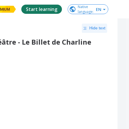
Native

Start learning
EN
EMIUM
language
:
Hide text
tre - Le Billet de Charline