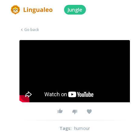
Jungle
Go back
Tags
:
humour