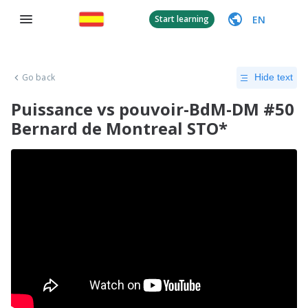
EN
Start learning
Go back
Hide text
Puissance vs pouvoir-BdM-DM #50
Bernard de Montreal STO*