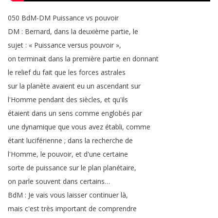
050
BdM-DM
Puissance
vs
pouvoir
DM
:
Bernard
,
dans
la
deuxième
partie
,
le
sujet
:
« Puissance
versus
pouvoir »
,
on
terminait
dans
la
première
partie
en
donnant
le
relief
du
fait
que
les
forces
astrales
sur
la
planète
avaient
eu
un
ascendant
sur
l'Homme
pendant
des
siècles
,
et
qu'ils
étaient
dans
un
sens
comme
englobés
par
une
dynamique
que
vous
avez
établi
,
comme
étant
luciférienne
;
dans
la
recherche
de
l'Homme
,
le
pouvoir
,
et
d'une
certaine
sorte
de
puissance
sur
le
plan
planétaire
,
on
parle
souvent
dans
certains
…
BdM
:
Je
vais
vous
laisser
continuer
là
,
mais
c'est
très
important
de
comprendre