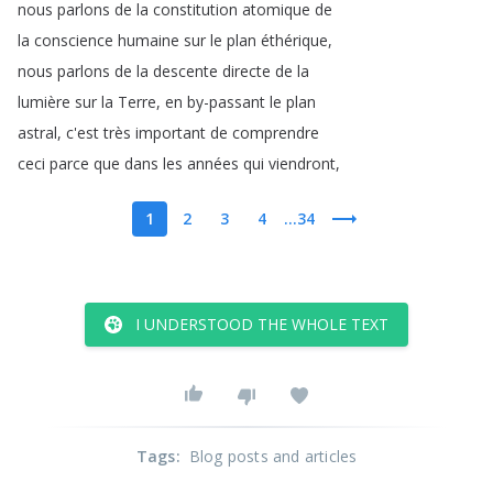
nous
parlons
de
la
constitution
atomique
de
la
conscience
humaine
sur
le
plan
éthérique
,
nous
parlons
de
la
descente
directe
de
la
lumière
sur
la
Terre
,
en
by-passant
le
plan
astral
,
c'est
très
important
de
comprendre
ceci
parce
que
dans
les
années
qui
viendront
,
1
2
3
4
...34
I UNDERSTOOD THE WHOLE TEXT
Tags
:
Blog posts and articles