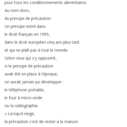
pour
tous
les
conditionnements
alimentaires
.
Au
nom
donc
,
du
principe
de
précaution
.
Un
principe
entré
dans
le
droit
français
en
1995,
dans
le
droit
européen
cinq
ans
plus
tard
et
qui
ne
plaît
pas
à
tout
le
monde
.
Selon
ceux
qui
s'y
opposent
,
si
le
principe
de
précaution
avait
été
en
place
à
l'époque
,
on
aurait
jamais
pu
développer
:
le
téléphone
portable
,
le
four
à
micro-onde
ou
la
radiographie
.
«
Lorsqu'il
neige
,
la
précaution
c'est
de
rester
à
la
maison
.