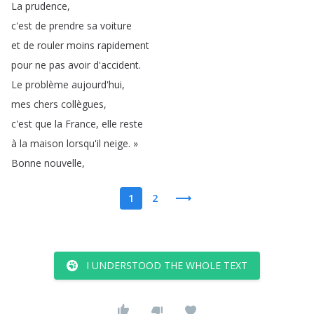
La
prudence
,
c'est
de
prendre
sa
voiture
et
de
rouler
moins
rapidement
pour
ne
pas
avoir
d'accident
.
Le
problème
aujourd'hui
,
mes
chers
collègues
,
c'est
que
la
France
,
elle
reste
à
la
maison
lorsqu'il
neige
.
»
Bonne
nouvelle
,
1
2
I UNDERSTOOD THE WHOLE TEXT