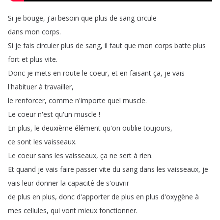
Si
je
bouge
,
j'ai
besoin
que
plus
de
sang
circule
dans
mon
corps
.
Si
je
fais
circuler
plus
de
sang
,
il
faut
que
mon
corps
batte
plus
fort
et
plus
vite
.
Donc
je
mets
en
route
le
coeur
,
et
en
faisant
ça
,
je
vais
l'habituer
à
travailler
,
le
renforcer
,
comme
n'importe
quel
muscle
.
Le
coeur
n'est
qu'un
muscle
!
En
plus
,
le
deuxième
élément
qu'on
oublie
toujours
,
ce
sont
les
vaisseaux
.
Le
coeur
sans
les
vaisseaux
,
ça
ne
sert
à
rien
.
Et
quand
je
vais
faire
passer
vite
du
sang
dans
les
vaisseaux
,
je
vais
leur
donner
la
capacité
de
s'ouvrir
de
plus
en
plus
,
donc
d'apporter
de
plus
en
plus
d'oxygène
à
mes
cellules
,
qui
vont
mieux
fonctionner
.