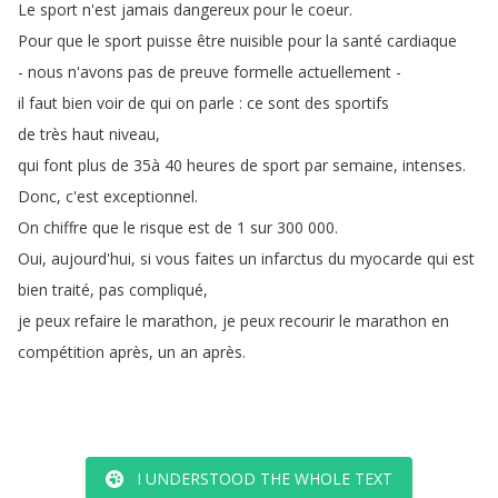
Le
sport
n'est
jamais
dangereux
pour
le
coeur
.
Pour
que
le
sport
puisse
être
nuisible
pour
la
santé
cardiaque
-
nous
n'avons
pas
de
preuve
formelle
actuellement
-
il
faut
bien
voir
de
qui
on
parle
:
ce
sont
des
sportifs
de
très
haut
niveau
,
qui
font
plus
de
35à
40
heures
de
sport
par
semaine
,
intenses
.
Donc
,
c'est
exceptionnel
.
On
chiffre
que
le
risque
est
de
1
sur
300 000.
Oui
,
aujourd'hui
,
si
vous
faites
un
infarctus
du
myocarde
qui
est
bien
traité
,
pas
compliqué
,
je
peux
refaire
le
marathon
,
je
peux
recourir
le
marathon
en
compétition
après
,
un
an
après
.
I UNDERSTOOD THE WHOLE TEXT