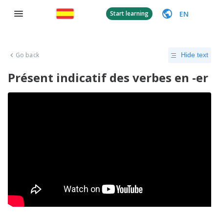
EN
Start learning
Go back
Hide text
Présent indicatif des verbes en -er