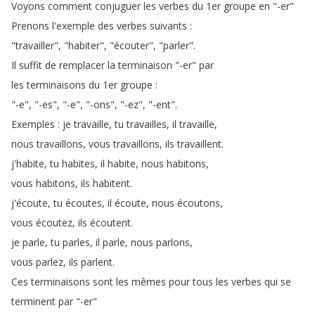
Voyons
comment
conjuguer
les
verbes
du
1er
groupe
en
"-er
"
Prenons
l'exemple
des
verbes
suivants
:
"
travailler
", "
habiter
", "
écouter
", "
parler
".
Il
suffit
de
remplacer
la
terminaison
"-er
"
par
les
terminaisons
du
1er
groupe
:
"-e
", "-es
", "-e
", "-ons
", "-ez
", "-ent
".
Exemples
:
je
travaille
,
tu
travailles
,
il
travaille
,
nous
travaillons
,
vous
travaillons
,
ils
travaillent
.
j'habite
,
tu
habites
,
il
habite
,
nous
habitons
,
vous
habitons
,
ils
habitent
.
j'écoute
,
tu
écoutes
,
il
écoute
,
nous
écoutons
,
vous
écoutez
,
ils
écoutent
.
je
parle
,
tu
parles
,
il
parle
,
nous
parlons
,
vous
parlez
,
ils
parlent
.
Ces
terminaisons
sont
les
mêmes
pour
tous
les
verbes
qui
se
terminent
par
"-er
"