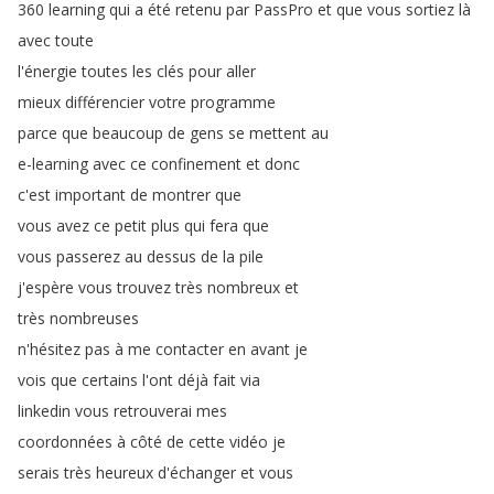
360
learning
qui
a
été
retenu
par
PassPro
et
que
vous
sortiez
là
avec
toute
l'énergie
toutes
les
clés
pour
aller
mieux
différencier
votre
programme
parce
que
beaucoup
de
gens
se
mettent
au
e-learning
avec
ce
confinement
et
donc
c'est
important
de
montrer
que
vous
avez
ce
petit
plus
qui
fera
que
vous
passerez
au
dessus
de
la
pile
j'espère
vous
trouvez
très
nombreux
et
très
nombreuses
n'hésitez
pas
à
me
contacter
en
avant
je
vois
que
certains
l'ont
déjà
fait
via
linkedin
vous
retrouverai
mes
coordonnées
à
côté
de
cette
vidéo
je
serais
très
heureux
d'échanger
et
vous