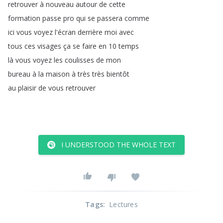
retrouver
à
nouveau
autour
de
cette
formation
passe
pro
qui
se
passera
comme
ici
vous
voyez
l'écran
derrière
moi
avec
tous
ces
visages
ça
se
faire
en
10
temps
là
vous
voyez
les
coulisses
de
mon
bureau
à
la
maison
à
très
très
bientôt
au
plaisir
de
vous
retrouver
I UNDERSTOOD THE WHOLE TEXT
Tags
:
Lectures