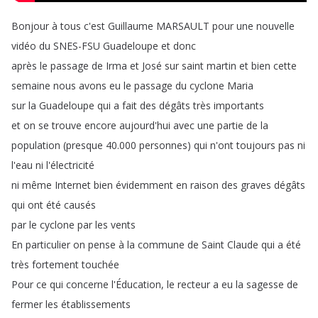
Bonjour
à
tous
c'est
Guillaume
MARSAULT
pour
une
nouvelle
vidéo
du
SNES-FSU
Guadeloupe
et
donc
après
le
passage
de
Irma
et
José
sur
saint
martin
et
bien
cette
semaine
nous
avons
eu
le
passage
du
cyclone
Maria
sur
la
Guadeloupe
qui
a
fait
des
dégâts
très
importants
et
on
se
trouve
encore
aujourd'hui
avec
une
partie
de
la
population
(
presque
40.000
personnes
)
qui
n'ont
toujours
pas
ni
l'eau
ni
l'électricité
ni
même
Internet
bien
évidemment
en
raison
des
graves
dégâts
qui
ont
été
causés
par
le
cyclone
par
les
vents
En
particulier
on
pense
à
la
commune
de
Saint
Claude
qui
a
été
très
fortement
touchée
Pour
ce
qui
concerne
l'Éducation
,
le
recteur
a
eu
la
sagesse
de
fermer
les
établissements