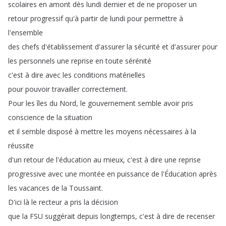
scolaires
en
amont
dès
lundi
dernier
et
de
ne
proposer
un
retour
progressif
qu'à
partir
de
lundi
pour
permettre
à
l'ensemble
des
chefs
d'établissement
d'assurer
la
sécurité
et
d'assurer
pour
les
personnels
une
reprise
en
toute
sérénité
c'est
à
dire
avec
les
conditions
matérielles
pour
pouvoir
travailler
correctement
.
Pour
les
îles
du
Nord
,
le
gouvernement
semble
avoir
pris
conscience
de
la
situation
et
il
semble
disposé
à
mettre
les
moyens
nécessaires
à
la
réussite
d'un
retour
de
l'éducation
au
mieux
,
c'est
à
dire
une
reprise
progressive
avec
une
montée
en
puissance
de
l'Éducation
après
les
vacances
de
la
Toussaint
.
D'ici
là
le
recteur
a
pris
la
décision
que
la
FSU
suggérait
depuis
longtemps
,
c'est
à
dire
de
recenser