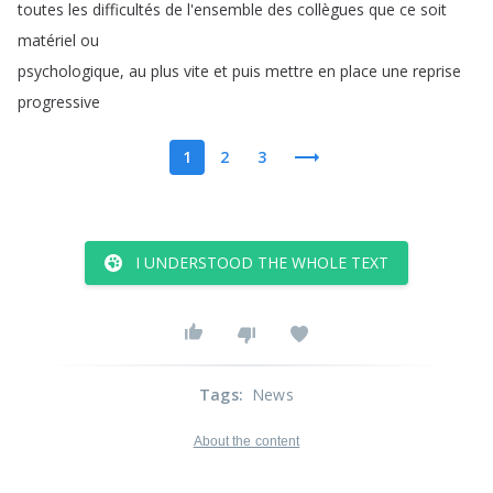
toutes
les
difficultés
de
l'ensemble
des
collègues
que
ce
soit
matériel
ou
psychologique
,
au
plus
vite
et
puis
mettre
en
place
une
reprise
progressive
1
2
3
I UNDERSTOOD THE WHOLE TEXT
Tags
:
News
About the content