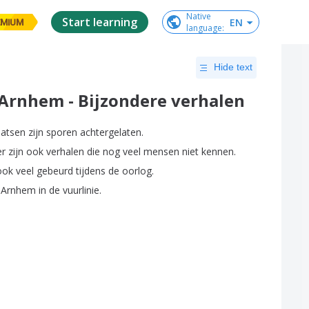
Native

Start learning
EN
EMIUM
language
:
Hide text
 Arnhem - Bijzondere verhalen
aatsen
zijn
sporen
achtergelaten
.
er
zijn
ook
verhalen
die
nog
veel
mensen
niet
kennen
.
ook
veel
gebeurd
tijdens
de
oorlog
.
Arnhem
in
de
vuurlinie
.