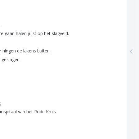
n
.
te
gaan
halen
juist
op
het
slagveld
.
r
hingen
de
lakens
buiten
.
n
geslagen
.
g
.
ospitaal
van
het
Rode
Kruis
.