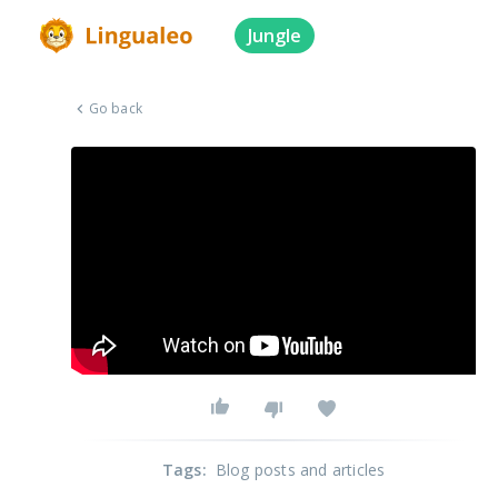
Jungle
Go back
Tags
:
Blog posts and articles