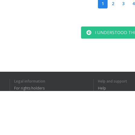
1
2
3
4
I UNDERSTOOD TH
Legal information
Help and support
For rights holders
Help
Privacy Policy
FAQ
Terms of Use
Browser extension