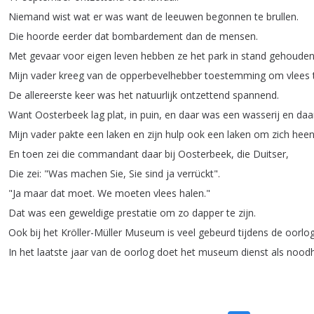
Niemand
wist
wat
er
was
want
de
leeuwen
begonnen
te
brullen
.
Die
hoorde
eerder
dat
bombardement
dan
de
mensen
.
Met
gevaar
voor
eigen
leven
hebben
ze
het
park
in
stand
gehoude
Mijn
vader
kreeg
van
de
opperbevelhebber
toestemming
om
vlees
De
allereerste
keer
was
het
natuurlijk
ontzettend
spannend
.
Want
Oosterbeek
lag
plat
,
in
puin
,
en
daar
was
een
wasserij
en
daa
Mijn
vader
pakte
een
laken
en
zijn
hulp
ook
een
laken
om
zich
hee
En
toen
zei
die
commandant
daar
bij
Oosterbeek
,
die
Duitser
,
Die
zei
: "
Was
machen
Sie
,
Sie
sind
ja
verrückt
".
"
Ja
maar
dat
moet
.
We
moeten
vlees
halen
."
Dat
was
een
geweldige
prestatie
om
zo
dapper
te
zijn
.
Ook
bij
het
Kröller-Müller
Museum
is
veel
gebeurd
tijdens
de
oorlo
In
het
laatste
jaar
van
de
oorlog
doet
het
museum
dienst
als
noodh