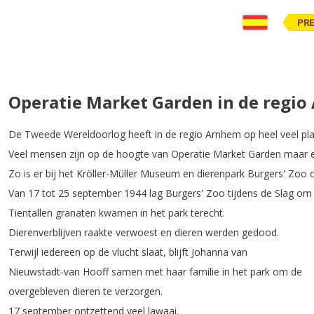
PR
Operatie Market Garden in de regio
De
Tweede
Wereldoorlog
heeft
in
de
regio
Arnhem
op
heel
veel
pl
Veel
mensen
zijn
op
de
hoogte
van
Operatie
Market
Garden
maar
Zo
is
er
bij
het
Kröller-Müller
Museum
en
dierenpark
Burgers'
Zoo
Van
17
tot
25
september
1944
lag
Burgers'
Zoo
tijdens
de
Slag
om
Tientallen
granaten
kwamen
in
het
park
terecht
.
Dierenverblijven
raakte
verwoest
en
dieren
werden
gedood
.
Terwijl
iedereen
op
de
vlucht
slaat
,
blijft
Johanna
van
Nieuwstadt-van
Hooff
samen
met
haar
familie
in
het
park
om
de
overgebleven
dieren
te
verzorgen
.
17
september
ontzettend
veel
lawaai
.