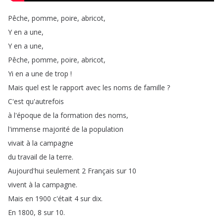
Pêche
,
pomme
,
poire
,
abricot
,
Y
en
a
une
,
Y
en
a
une
,
Pêche
,
pomme
,
poire
,
abricot
,
Yi
en
a
une
de
trop
!
Mais
quel
est
le
rapport
avec
les
noms
de
famille
?
C'est
qu'autrefois
à
l'époque
de
la
formation
des
noms
,
l'immense
majorité
de
la
population
vivait
à
la
campagne
du
travail
de
la
terre
.
Aujourd'hui
seulement
2
Français
sur
10
vivent
à
la
campagne
.
Mais
en
1900
c'était
4
sur
dix
.
En
1800, 8
sur
10.