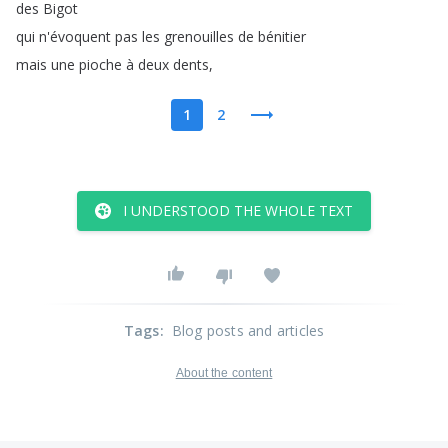
des
Bigot
qui
n'évoquent
pas
les
grenouilles
de
bénitier
mais
une
pioche
à
deux
dents
,
1
2
I UNDERSTOOD THE WHOLE TEXT
Tags
:
Blog posts and articles
About the content