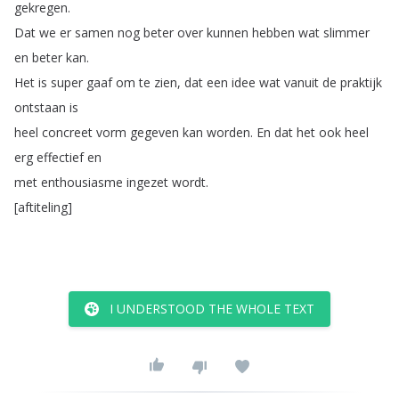
gekregen
.
Dat
we
er
samen
nog
beter
over
kunnen
hebben
wat
slimmer
en
beter
kan
.
Het
is
super
gaaf
om
te
zien
,
dat
een
idee
wat
vanuit
de
praktijk
ontstaan
is
heel
concreet
vorm
gegeven
kan
worden
.
En
dat
het
ook
heel
erg
effectief
en
met
enthousiasme
ingezet
wordt
.
[
aftiteling
]
I UNDERSTOOD THE WHOLE TEXT