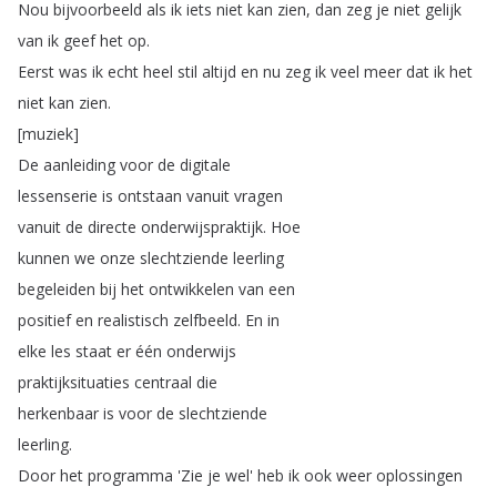
Nou
bijvoorbeeld
als
ik
iets
niet
kan
zien
,
dan
zeg
je
niet
gelijk
van
ik
geef
het
op
.
Eerst
was
ik
echt
heel
stil
altijd
en
nu
zeg
ik
veel
meer
dat
ik
het
niet
kan
zien
.
[
muziek
]
De
aanleiding
voor
de
digitale
lessenserie
is
ontstaan
vanuit
vragen
vanuit
de
directe
onderwijspraktijk
.
Hoe
kunnen
we
onze
slechtziende
leerling
begeleiden
bij
het
ontwikkelen
van
een
positief
en
realistisch
zelfbeeld
.
En
in
elke
les
staat
er
één
onderwijs
praktijksituaties
centraal
die
herkenbaar
is
voor
de
slechtziende
leerling
.
Door
het
programma
'Zie
je
wel'
heb
ik
ook
weer
oplossingen