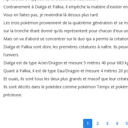
Contrairement
à
Dialga
et
Palkia
,
il
empêche
la
matière
d'exister
en
Vous
en
faites
pas
,
je
reviendrai
là
dessus
plus
tard
.
Les
trois
pokémon
proviennent
de
la
quatrième
génération
et
se
m
sur
la
tronche
étant
donné
qu'ils
représentent
pour
chacun
d'eux
u
Mais
on
va
d'abord
se
concentrer
sur
le
duo
qui
a
permis
la
créatio
Dialga
et
Palkia
sont
donc
les
premières
créatures
à
naître
.
Ils
peuv
l'univers
.
Dialga
est
de
type
Acier
/
Dragon
et
mesure
5
mètres
40
pour
683
k
Quant
à
Palkia
,
il
est
de
type
Eau
/
Dragon
et
mesure
4
mètres
20
p
Et
ouais
,
ils
sont
tous
les
deux
plus
grands
et
massif
que
leur
créat
Ils
sont
décrits
dans
le
pokédex
comme
pokémon
Temps
et
poké
précieuse
.
1
2
3
4
5