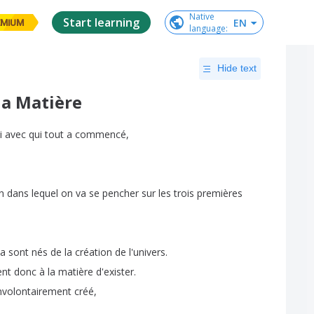
Native

Start learning
EN
EMIUM
language
:
Hide text
a Matière
i
avec
qui
tout
a
commencé
,
n
dans
lequel
on
va
se
pencher
sur
les
trois
premières
ia
sont
nés
de
la
création
de
l'univers
.
ent
donc
à
la
matière
d'exister
.
nvolontairement
créé
,