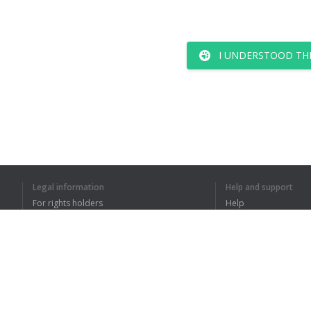
I UNDERSTOOD TH
Legal information
Help and support
For rights holders
Help
Privacy Policy
FAQ
Terms of Use
Browser extension