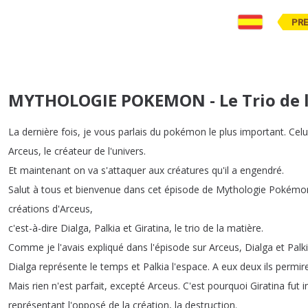
PR
MYTHOLOGIE POKEMON - Le Trio de l
La
dernière
fois
,
je
vous
parlais
du
pokémon
le
plus
important
.
Celu
Arceus
,
le
créateur
de
l'univers
.
Et
maintenant
on
va
s'attaquer
aux
créatures
qu'il
a
engendré
.
Salut
à
tous
et
bienvenue
dans
cet
épisode
de
Mythologie
Pokémo
créations
d'Arceus
,
c'est-à-dire
Dialga
,
Palkia
et
Giratina
,
le
trio
de
la
matière
.
Comme
je
l'avais
expliqué
dans
l'épisode
sur
Arceus
,
Dialga
et
Palk
Dialga
représente
le
temps
et
Palkia
l'espace
.
A
eux
deux
ils
permir
Mais
rien
n'est
parfait
,
excepté
Arceus
.
C'est
pourquoi
Giratina
fut
i
représentant
l'opposé
de
la
création
,
la
destruction
.