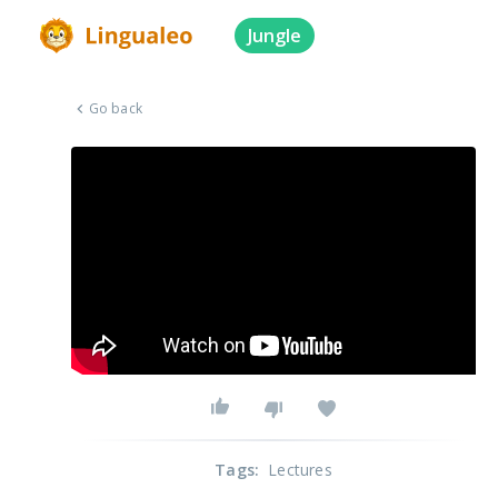
Jungle
Go back
Tags
:
Lectures