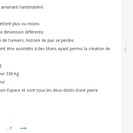
amenant
l'antimatière
.
ettent
plus
ou
moins
ne
dimension
différente
.
n
de
l'univers
,
histoire
de
pas
se
perdre
.
ent
être
assimilés
à
des
titans
ayant
permis
la
création
de
g
.
our
336
kg
eur
.
mon
Espace
et
sont
tous
les
deux
dotés
d'une
pierre
...7