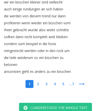
wir
ein
bisschen
kleiner
sind
vielleicht
auch
einige
rundungen
an
sich
haben
die
werden
von
diesem
trend
nur
dann
profitieren
wenn
wieder
ein
bisschen
vom
rhein
gebracht
wurde
also
weite
schnitte
sollten
dann
nicht
komplett
weit
bleiben
sondern
zum
beispiel
in
die
hose
reingesteckt
werden
oder
in
den
rock
um
die
teile
wiederum
so
ein
bisschen
zu
betonen
ansonsten
geht
es
anders
zu
ein
bisschen
1
2
3
4
5
...7
I UNDERSTOOD THE WHOLE TEXT