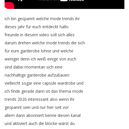
ich
bin
gespannt
welche
mode
trends
ihr
dieses
jahr
für
euch
entdeckt
hallo
freunde
in
diesem
video
soll
sich
alles
darum
drehen
welche
mode
trends
die
sich
für
eure
garderobe
lohne
und
welche
weniger
denn
ich
weiß
einige
von
euch
sind
dabei
momentan
sich
eine
nachhaltige
garderobe
aufzubauen
vielleicht
sogar
eine
capsule
wardrobe
und
ich
finde
gerade
dann
ist
das
thema
mode
trends
2020
interessant
also
wenn
ihr
gespannt
sein
und
nur
hier
seit
vor
allem
dann
abonniert
kenne
diesen
kanal
und
aktiviert
auch
die
blöcke
wärst
du