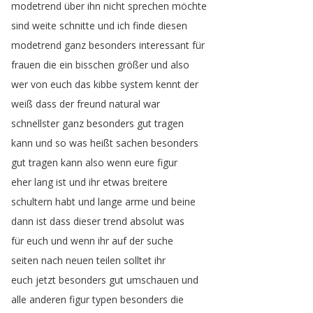
modetrend
über
ihn
nicht
sprechen
möchte
sind
weite
schnitte
und
ich
finde
diesen
modetrend
ganz
besonders
interessant
für
frauen
die
ein
bisschen
größer
und
also
wer
von
euch
das
kibbe
system
kennt
der
weiß
dass
der
freund
natural
war
schnellster
ganz
besonders
gut
tragen
kann
und
so
was
heißt
sachen
besonders
gut
tragen
kann
also
wenn
eure
figur
eher
lang
ist
und
ihr
etwas
breitere
schultern
habt
und
lange
arme
und
beine
dann
ist
dass
dieser
trend
absolut
was
für
euch
und
wenn
ihr
auf
der
suche
seiten
nach
neuen
teilen
solltet
ihr
euch
jetzt
besonders
gut
umschauen
und
alle
anderen
figur
typen
besonders
die